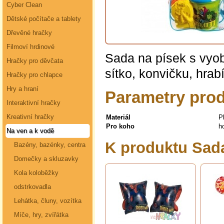
Cyber Clean
Dětské počítače a tablety
Dřevěné hračky
Filmoví hrdinové
Sada na písek s vyo
Hračky pro děvčata
sítko, konvičku, hrabí
Hračky pro chlapce
Hry a hraní
Parametry prod
Interaktivní hračky
Kreativní hračky
Materiál
P
Pro koho
ho
Na ven a k vodě
K produktu Sad
Bazény, bazénky, centra
Domečky a skluzavky
Kola koloběžky
odstrkovadla
Lehátka, čluny, vozítka
Míče, hry, zvířátka