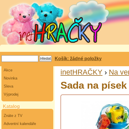
Košík: žádné položky
Akce
inetHRAČKY
›
Na ve
Novinka
Sada na písek
Sleva
Výprodej
Katalog
Znáte z TV
Adventní kalendáře