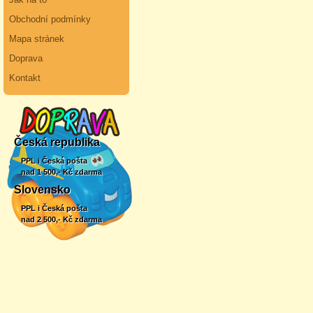
Obchodní podmínky
Mapa stránek
Doprava
Kontakt
Česká republika
PPL i Česká pošta
nad 1 500,- Kč zdarma
Slovensko
PPL i Česká pošta
nad 2 500,- Kč zdarma