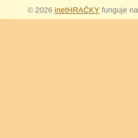
© 2026
inetHRAČKY
funguje n