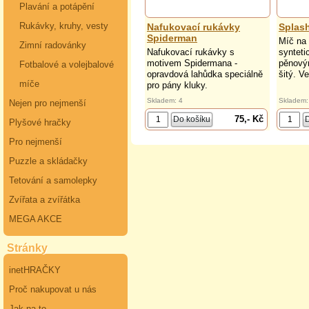
Plavání a potápění
Rukávky, kruhy, vesty
Nafukovací rukávky
Splas
Spiderman
Míč na 
Zimní radovánky
Nafukovací rukávky s
syntet
motivem Spidermana -
pěnový
Fotbalové a volejbalové
opravdová lahůdka speciálně
šitý. Ve
míče
pro pány kluky.
Skladem: 4
Skladem:
Nejen pro nejmenší
75,- Kč
Plyšové hračky
Pro nejmenší
Puzzle a skládačky
Tetování a samolepky
Zvířata a zvířátka
MEGA AKCE
Stránky
inetHRAČKY
Proč nakupovat u nás
Jak na to