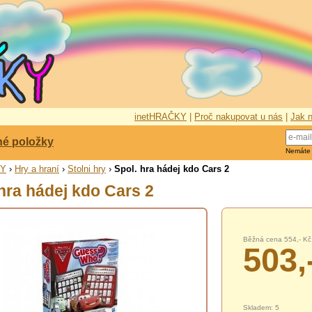
inetHRAČKY
|
Proč nakupovat u nás
|
Jak n
né položky
Nemáte
KY
›
Hry a hraní
›
Stolni hry
›
Spol. hra hádej kdo Cars 2
 hra hádej kdo Cars 2
Běžná cena 554,- Kč
503,
Skladem: 5