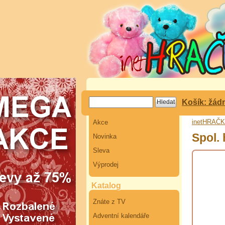
Košík: žád
inetHRAČ
Akce
Spol.
Novinka
Sleva
Výprodej
Katalog
Znáte z TV
Adventní kalendáře