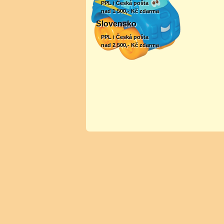
PPL i Česká pošta
nad 1 500,- Kč zdarma
Slovensko
PPL i Česká pošta
nad 2 500,- Kč zdarma