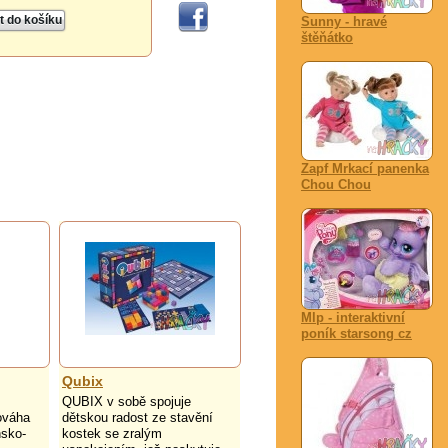
Sunny - hravé
štěňátko
Zapf Mrkací panenka
Chou Chou
Mlp - interaktivní
poník starsong cz
Qubix
QUBIX v sobě spojuje
ováha
dětskou radost ze stavění
nsko-
kostek se zralým