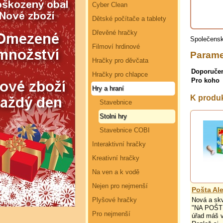
Cyber Clean
Dětské počítače a tablety
Dřevěné hračky
Společensk
Filmoví hrdinové
Parame
Hračky pro děvčata
Doporuče
Hračky pro chlapce
Pro koho
Hry a hraní
K produk
Stavebnice
Stolni hry
Stavebnice COBI
Interaktivní hračky
Kreativní hračky
Na ven a k vodě
Nejen pro nejmenší
Pošta Al
Plyšové hračky
Nová a skv
"NA POŠTĚ
Pro nejmenší
úřad máš v