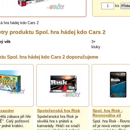
ks
á hra hádej kdo Cars 2
try produktu Spol. hra hádej kdo Cars 2
ný věk
3+
kluky
tu Spol. hra hádej kdo Cars 2 doporučujeme
exander
Společenská hra Risk
Spol. hra Risk -
Rovnováha sil
ělá zábava při hře
Společenská hra Risk je
". Celý poštovní
skvělá hra s práteli a
Spol. hra Risk - Rovn
 jedné krabici.
kamarády. Hráči se snaží
sil je nová verze voje