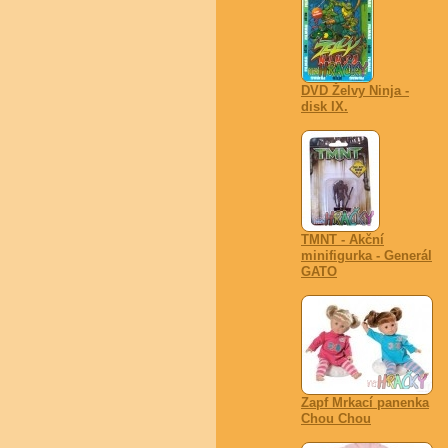
DVD Želvy Ninja -
disk IX.
TMNT - Akční
minifigurka - Generál
GATO
Zapf Mrkací panenka
Chou Chou