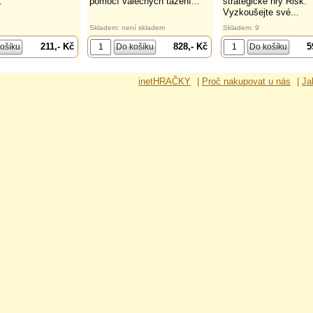
.
pomocí válečných tažení...
strategické hry Risk.
Vyzkoušejte své...
Skladem: není skladem
Skladem: 9
211,- Kč
828,- Kč
5
inetHRAČKY
|
Proč nakupovat u nás
|
Ja