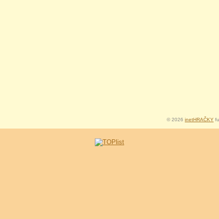
© 2026
inetHRAČKY
fu