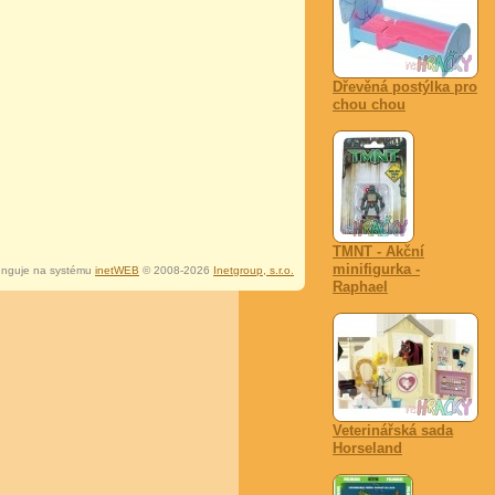
Dřevěná postýlka pro
chou chou
TMNT - Akční
minifigurka -
nguje na systému
inetWEB
© 2008-2026
Inetgroup, s.r.o.
Raphael
Veterinářská sada
Horseland