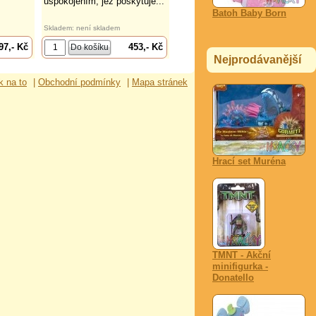
uspokojením, jež poskytuje...
Batoh Baby Born
Skladem: není skladem
97,- Kč
453,- Kč
Nejprodávanější
k na to
|
Obchodní podmínky
|
Mapa stránek
Hrací set Muréna
TMNT - Akční
minifigurka -
Donatello