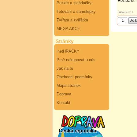
Rozlož si..
Puzzle a skládačky
Tetování a samolepky
Skladem: 4
Zvířata a zvířátka
MEGA AKCE
Stránky
inetHRAČKY
Proč nakupovat u nás
Jak na to
Obchodní podmínky
Mapa stránek
Doprava
Kontakt
Česká republika