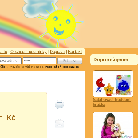
a to
|
Obchodní podmínky
|
Doprava
|
Kontakt
Doporučujeme
 účet?
Vytvořit jej můžete hned
, nebo až při objednávce.
Natahovací hudební
hračka
-
Kč