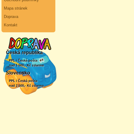
Mapa stránek
Doprava
Kontakt
Česká republika
PPL i Česká pošta
nad 1 500,- Kč zdarma
Slovensko
PPL i Česká pošta
nad 2 500,- Kč zdarma