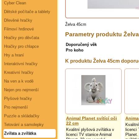
Cyber Clean
Dětské počítače a tablety
Dřevěné hračky
Želva 45cm
Filmoví hrdinové
Parametry produktu Želv
Hračky pro děvčata
Doporučený věk
Hračky pro chlapce
Pro koho
Hry a hraní
K produktu Želva 45cm dopor
Interaktivní hračky
Kreativní hračky
Na ven a k vodě
Nejen pro nejmenší
Plyšové hračky
Pro nejmenší
Puzzle a skládačky
Animal Planet svítící oči
Animal
22 cm
Tetování a samolepky
Kvalitn
Kvalitní plyšová zvířátka v
licenci
Zvířata a zvířátka
licenci TV stanice Animal
Planet.