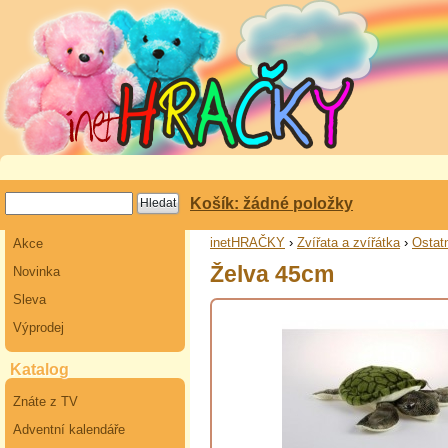
Košík: žádné položky
inetHRAČKY
›
Zvířata a zvířátka
›
Ostat
Akce
Želva 45cm
Novinka
Sleva
Výprodej
Katalog
Znáte z TV
Adventní kalendáře