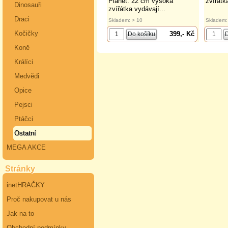
Planet. 22 cm vysoká
zvířátka
Dinosauři
zvířátka vydávají...
Draci
Skladem: > 10
Skladem:
Kočičky
399,- Kč
Koně
Králíci
Medvědi
Opice
Pejsci
Ptáčci
Ostatní
MEGA AKCE
Stránky
inetHRAČKY
Proč nakupovat u nás
Jak na to
Obchodní podmínky