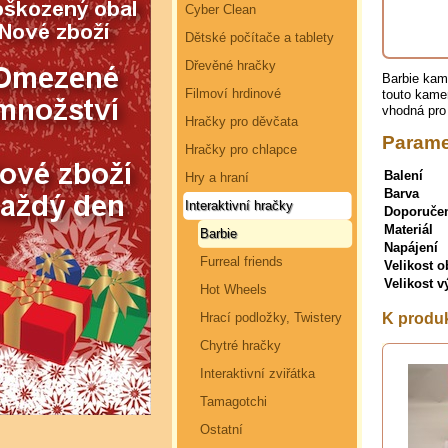
Cyber Clean
Dětské počítače a tablety
Dřevěné hračky
Barbie kam
Filmoví hrdinové
touto kamer
vhodná pro 
Hračky pro děvčata
Parame
Hračky pro chlapce
Balení
Hry a hraní
Barva
Interaktivní hračky
Doporuče
Materiál
Barbie
Napájení
Furreal friends
Velikost o
Velikost 
Hot Wheels
Hrací podložky, Twistery
K produ
Chytré hračky
Interaktivní zviřátka
Tamagotchi
Ostatní