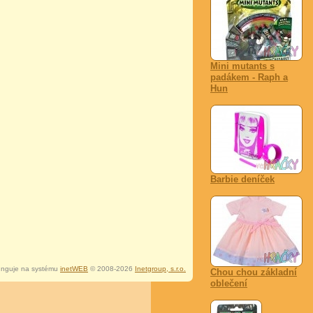
Mini mutants s
padákem - Raph a
Hun
Barbie deníček
nguje na systému
inetWEB
© 2008-2026
Inetgroup, s.r.o.
Chou chou základní
oblečení