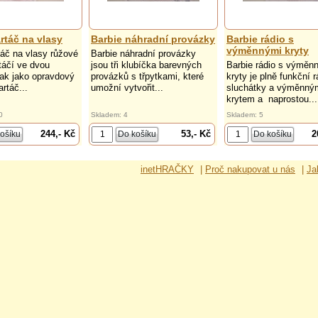
rtáč na vlasy
Barbie náhradní provázky
Barbie rádio s
výměnnými kryty
táč na vlasy růžové
Barbie náhradní provázky
táčí ve dvou
jsou tři klubíčka barevných
Barbie rádio s výměn
ak jako opravdový
provázků s třpytkami, které
kryty je plně funkční r
rtáč...
umožní vytvořit...
sluchátky a výměnný
krytem a naprostou...
0
Skladem: 4
Skladem: 5
244,- Kč
53,- Kč
2
inetHRAČKY
|
Proč nakupovat u nás
|
Ja