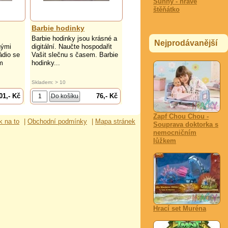
Sunny - hravé
štěňátko
Barbie hodinky
Barbie hodinky jsou krásné a
Nejprodávanější
nými
digitální. Naučte hospodařit
ádio se
Vašit slečnu s časem. Barbie
m
hodinky...
Skladem: > 10
01,- Kč
76,- Kč
Zapf Chou Chou -
k na to
|
Obchodní podmínky
|
Mapa stránek
Souprava doktorka s
nemocničním
lůžkem
Hrací set Muréna