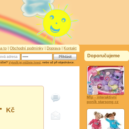
a to
|
Obchodní podmínky
|
Doprava
|
Kontakt
Doporučujeme
 účet?
Vytvořit jej můžete hned
, nebo až při objednávce.
Mlp - interaktivní
poník starsong cz
-
Kč