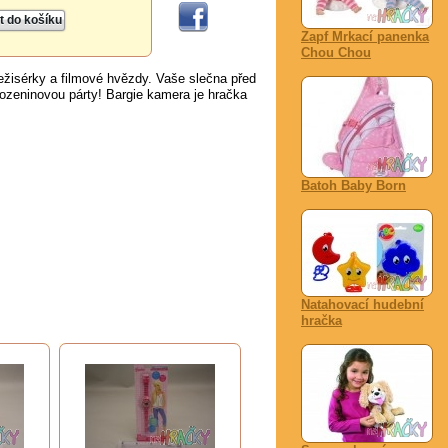
Zapf Mrkací panenka
Chou Chou
ežisérky a filmové hvězdy. Vaše slečna před
rozeninovou párty! Bargie kamera je hračka
Batoh Baby Born
Natahovací hudební
hračka