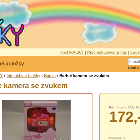
inetHRAČKY
|
Proč nakupovat u nás
|
Jak n
né položky
Nemáte
KY
›
Interaktivní hračky
›
Barbie
›
Barbie kamera se zvukem
e kamera se zvukem
Běžná cena 222,- Kč
172,
Skladem: 1