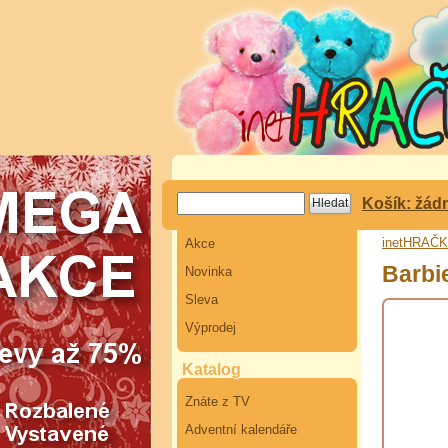
Košík: žád
inetHRAČ
Akce
Barbi
Novinka
Sleva
Výprodej
Katalog
Znáte z TV
Adventní kalendáře