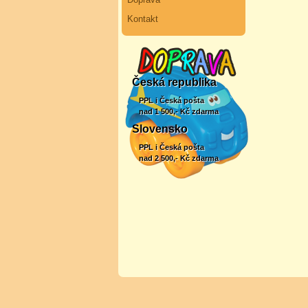
Kontakt
Česká republika
PPL i Česká pošta
nad 1 500,- Kč zdarma
Slovensko
PPL i Česká pošta
nad 2 500,- Kč zdarma