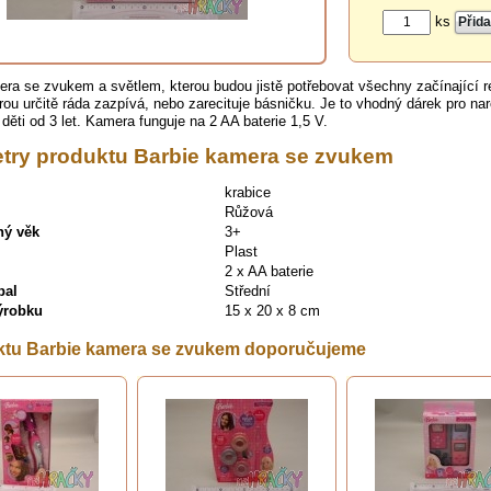
ks
era se zvukem a světlem, kterou budou jistě potřebovat všechny začínající r
ou určitě ráda zazpívá, nebo zarecituje básničku. Je to vhodný dárek pro na
děti od 3 let. Kamera funguje na 2 AA baterie 1,5 V.
try produktu Barbie kamera se zvukem
krabice
Růžová
ný věk
3+
Plast
2 x AA baterie
bal
Střední
výrobku
15 x 20 x 8 cm
ktu Barbie kamera se zvukem doporučujeme