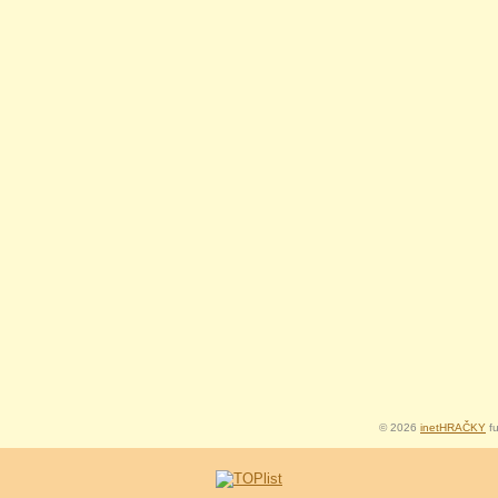
© 2026
inetHRAČKY
fu