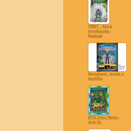
TMNT - Akční
minifigurka -
Raphael
Horseland - trenér s
doplňky
DVD Želvy Ninja -
disk IX.