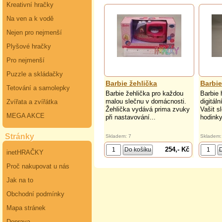
Kreativní hračky
Na ven a k vodě
Nejen pro nejmenší
Plyšové hračky
Pro nejmenší
Puzzle a skládačky
Barbie žehlička
Barbi
Tetování a samolepky
Barbie žehlička pro každou
Barbie 
malou slečnu v domácnosti.
digitál
Zvířata a zvířátka
Žehlička vydává prima zvuky
Vašit s
MEGA AKCE
při nastavování...
hodinky
Stránky
Skladem: 7
Skladem:
254,- Kč
inetHRAČKY
Proč nakupovat u nás
Jak na to
Obchodní podmínky
Mapa stránek
Doprava