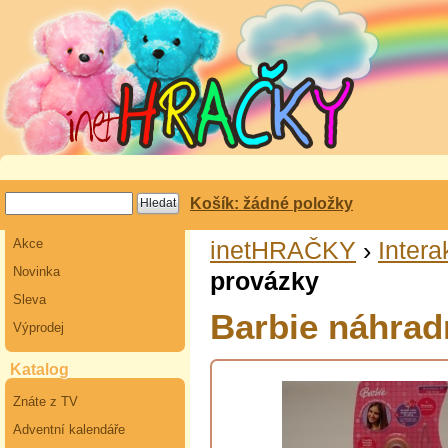
Košík: žádné položky
Akce
inetHRAČKY
›
Intera
Novinka
provázky
Sleva
Barbie náhrad
Výprodej
Katalog
Znáte z TV
Adventní kalendáře