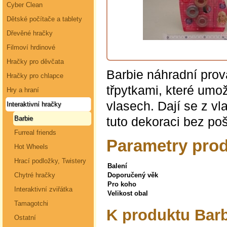
Cyber Clean
Dětské počítače a tablety
Dřevěné hračky
Filmoví hrdinové
Hračky pro děvčata
Barbie náhradní prov
Hračky pro chlapce
třpytkami, které umo
Hry a hraní
vlasech. Dají se z vl
Interaktivní hračky
tuto dekoraci bez po
Barbie
Furreal friends
Parametry prod
Hot Wheels
Hrací podložky, Twistery
Balení
Chytré hračky
Doporučený věk
Pro koho
Interaktivní zviřátka
Velikost obal
Tamagotchi
K produktu Bar
Ostatní