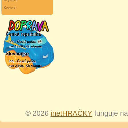
Kontakt
Česká republika
PPL i Česká pošta
nad 1 500,- Kč zdarma
Slovensko
PPL i Česká pošta
nad 2 500,- Kč zdarma
© 2026
inetHRAČKY
funguje n