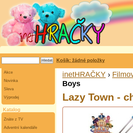
Košík: žádné položky
Akce
inetHRAČKY
›
Filmov
Novinka
Boys
Sleva
Lazy Town - c
Výprodej
Katalog
Znáte z TV
Adventní kalendáře