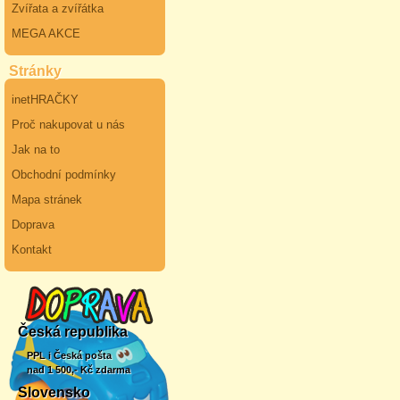
Zvířata a zvířátka
MEGA AKCE
Stránky
inetHRAČKY
Proč nakupovat u nás
Jak na to
Obchodní podmínky
Mapa stránek
Doprava
Kontakt
Česká republika
PPL i Česká pošta
nad 1 500,- Kč zdarma
Slovensko