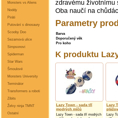
zdravému životnímu s
Monsters vs Aliens
Oba naučí na chůdách
Noddy
Piráti
Parametry pro
Putování s dinosaury
Scooby Doo
Barva
Doporučený věk
Sezamová ulice
Pro koho
Simpsonovi
K produktu Laz
Spiderman
Star Wars
Šmoulové
Monsters University
Terminátor
Transformers a roboti
Zibits
Lazy Town - sada tří
Lazy 
Želvy ninja TMNT
modrých míčů
plážov
Ostatní
Lazy Town - sada tří modrých
Lazy T