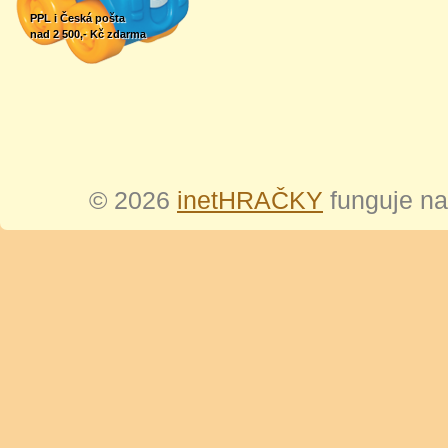
PPL i Česká pošta
nad 2 500,- Kč zdarma
© 2026
inetHRAČKY
funguje n