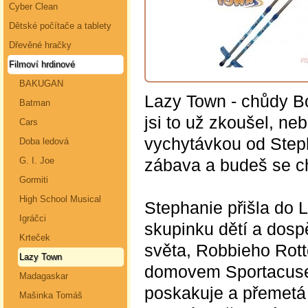
Cyber Clean
Dětské počítače a tablety
Dřevěné hračky
Filmoví hrdinové
BAKUGAN
Lazy Town - chůdy Bo
Batman
jsi to už zkoušel, ne
Cars
vychytávkou od Steph
Doba ledová
zábava a budeš se chv
G. I. Joe
Gormiti
High School Musical
Stephanie přišla do 
Igráčci
skupinku dětí a dosp
Krteček
světa, Robbieho Rott
Lazy Town
domovem Sportacuse, 
Madagaskar
poskakuje a přemetá
Mašinka Tomáš