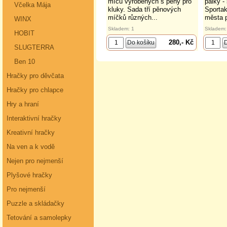
míčů vyrobených s pěny pro
pálky -
Včelka Mája
kluky. Sada tří pěnových
Sportak
míčků různých...
města př
WINX
Skladem: 1
Skladem:
HOBIT
280,- Kč
SLUGTERRA
Ben 10
Hračky pro děvčata
Hračky pro chlapce
Hry a hraní
Interaktivní hračky
Kreativní hračky
Na ven a k vodě
Nejen pro nejmenší
Plyšové hračky
Pro nejmenší
Puzzle a skládačky
Tetování a samolepky