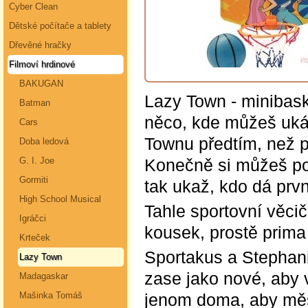
Cyber Clean
Dětské počítače a tablety
Dřevěné hračky
Filmoví hrdinové
BAKUGAN
Lazy Town - minibask
Batman
něco, kde můžeš ukáza
Cars
Townu předtím, než p
Doba ledová
Konečně si můžeš po
G. I. Joe
Gormiti
tak ukaž, kdo dá prv
High School Musical
Tahle sportovní věci
Igráčci
kousek, prostě prima
Krteček
Sportakus a Stephani
Lazy Town
zase jako nové, aby v
Madagaskar
jenom doma, aby měst
Mašinka Tomáš