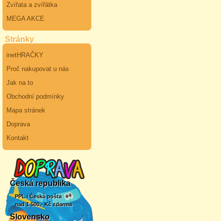
Zvířata a zvířátka
MEGA AKCE
Stránky
inetHRAČKY
Proč nakupovat u nás
Jak na to
Obchodní podmínky
Mapa stránek
Doprava
Kontakt
Česká republika
PPL i Česká pošta
nad 1 500,- Kč zdarma
Slovensko