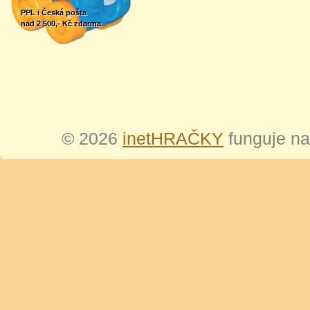
PPL i Česká pošta
nad 2 500,- Kč zdarma
© 2026
inetHRAČKY
funguje n