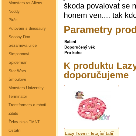
Monsters vs Aliens
škoda povalovat se n
Noddy
honem ven.... tak kd
Piráti
Parametry prod
Putování s dinosaury
Scooby Doo
Balení
Sezamová ulice
Doporučený věk
Pro koho
Simpsonovi
Spiderman
K produktu Lazy
Star Wars
doporučujeme
Šmoulové
Monsters University
Terminátor
Transformers a roboti
Zibits
Želvy ninja TMNT
Ostatní
Lazy Town - letající talíř