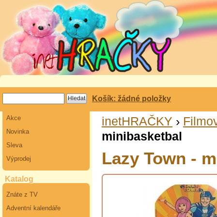
Košík: žádné položky
Akce
inetHRAČKY
›
Filmov
Novinka
minibasketbal
Sleva
Lazy Town - m
Výprodej
Katalog
Znáte z TV
Adventní kalendáře