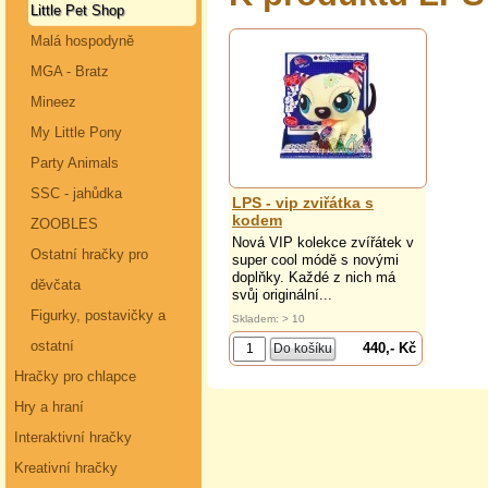
Little Pet Shop
Malá hospodyně
MGA - Bratz
Mineez
My Little Pony
Party Animals
SSC - jahůdka
LPS - vip zviřátka s
kodem
ZOOBLES
Nová VIP kolekce zvířátek v
Ostatní hračky pro
super cool módě s novými
doplňky. Každé z nich má
děvčata
svůj originální...
Figurky, postavičky a
Skladem: > 10
ostatní
440,- Kč
Hračky pro chlapce
Hry a hraní
Interaktivní hračky
Kreativní hračky