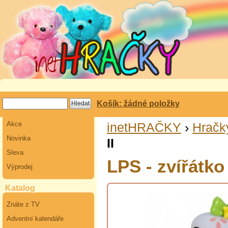
Košík: žádné položky
Akce
inetHRAČKY
›
Hračk
Novinka
II
Sleva
LPS - zvířátko 
Výprodej
Katalog
Znáte z TV
Adventní kalendáře