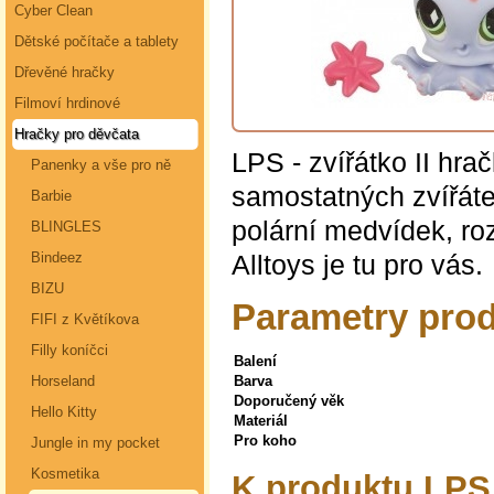
Cyber Clean
Dětské počítače a tablety
Dřevěné hračky
Filmoví hrdinové
Hračky pro děvčata
LPS - zvířátko II hrač
Panenky a vše pro ně
samostatných zvířátek
Barbie
polární medvídek, ro
BLINGLES
Alltoys je tu pro vás.
Bindeez
BIZU
Parametry produ
FIFI z Květíkova
Filly koníčci
Balení
Horseland
Barva
Doporučený věk
Hello Kitty
Materiál
Pro koho
Jungle in my pocket
Kosmetika
K produktu LPS 