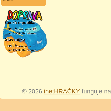
Česká republika
PPL i Česká pošta
nad 1 500,- Kč zdarma
Slovensko
PPL i Česká pošta
nad 2 500,- Kč zdarma
© 2026
inetHRAČKY
funguje n