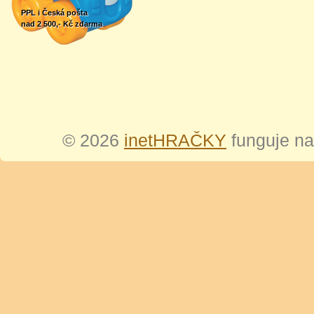
PPL i Česká pošta
nad 2 500,- Kč zdarma
© 2026
inetHRAČKY
funguje n