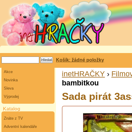
Košík: žádné položky
Akce
inetHRAČKY
›
Filmov
Novinka
bambitkou
Sleva
Sada pirát 3a
Výprodej
Katalog
Znáte z TV
Adventní kalendáře