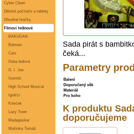
Cyber Clean
Dětské počítače a tablety
Dřevěné hračky
Filmoví hrdinové
BAKUGAN
Sada pirát s bambitk
Batman
čeká...
Cars
Doba ledová
Parametry prod
G. I. Joe
Gormiti
Balení
Doporučený věk
High School Musical
Materiál
Igráčci
Pro koho
Krteček
K produktu Sada
Lazy Town
doporučujeme
Madagaskar
Mašinka Tomáš