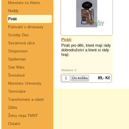
Monsters vs Aliens
Noddy
Piráti
Putování s dinosaury
Scooby Doo
Piráti
Sezamová ulice
Piráti pro děti, které mají rády
dobrodružství a které si rády
Simpsonovi
hrají.
Spiderman
Star Wars
Skladem: 3
Šmoulové
89,- Kč
Monsters University
Terminátor
Transformers a roboti
Zibits
Želvy ninja TMNT
Ostatní