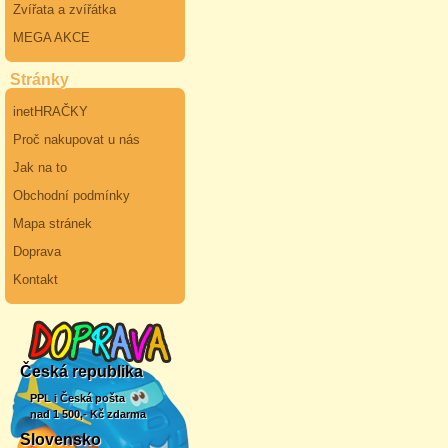
Zvířata a zvířátka
MEGA AKCE
Stránky
inetHRAČKY
Proč nakupovat u nás
Jak na to
Obchodní podmínky
Mapa stránek
Doprava
Kontakt
Česká republika
PPL i Česká pošta
nad 1 500,- Kč zdarma
Slovensko