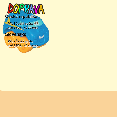
Česká republika
PPL i Česká pošta
nad 1 500,- Kč zdarma
Slovensko
PPL i Česká pošta
nad 2 500,- Kč zdarma