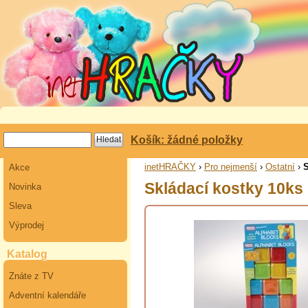
Košík: žádné položky
inetHRAČKY
›
Pro nejmenší
›
Ostatní
›
S
Akce
Skládací kostky 10ks
Novinka
Sleva
Výprodej
Katalog
Znáte z TV
Adventní kalendáře