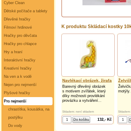
Cyber Clean
Dětské počítače a tablety
Dřevěné hračky
K produktu Skládací kostky 1
Filmoví hrdinové
Hračky pro děvčata
Hračky pro chlapce
Hry a hraní
Interaktivní hračky
Kreativní hračky
Na ven a k vodě
Navlékací obrázek, žirafa
Želvič
Nejen pro nejmenší
Barevný dřevěný obrázek
Želvičk
s motivem zvířátek, který
motýly.
Plyšové hračky
díky možnosti provlékání
provázku a vytváření...
Pro nejmenší
chrastítka, kousátka, na
Skladem: není skladem
Skladem:
postýlku
132,- Kč
Do vody