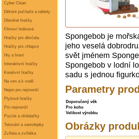
Cyber Clean
Dětské počítače a tablety
Dřevěné hračky
Filmoví hrdinové
Spongebob je mořská 
Hračky pro děvčata
jeho veselá dobrodruž
Hračky pro chlapce
svět jménem Spongeb
Hry a hraní
Spongebob v lodní lož
Interaktivní hračky
sadu s jednou figurk
Kreativní hračky
Na ven a k vodě
Parametry pro
Nejen pro nejmenší
Plyšové hračky
Doporučený věk
Pro nejmenší
Pro koho
Velikost výrobku
Puzzle a skládačky
Obrázky produ
Tetování a samolepky
Zvířata a zvířátka