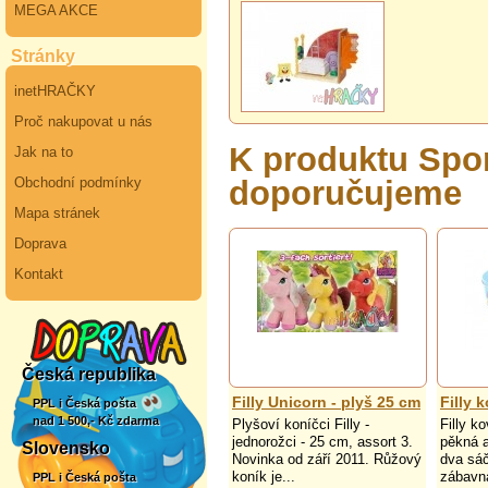
MEGA AKCE
Stránky
inetHRAČKY
Proč nakupovat u nás
K produktu Spo
Jak na to
doporučujeme
Obchodní podmínky
Mapa stránek
Doprava
Kontakt
Česká republika
Filly Unicorn - plyš 25 cm
Filly 
PPL i Česká pošta
nad 1 500,- Kč zdarma
Plyšoví koníčci Filly -
Filly k
jednorožci - 25 cm, assort 3.
pěkná a
Slovensko
Novinka od září 2011. Růžový
dva sáč
koník je...
zábavná
PPL i Česká pošta