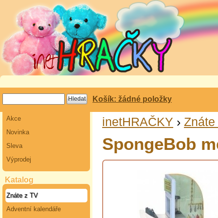
Košík: žádné položky
Akce
inetHRAČKY
›
Znáte
Novinka
SpongeBob me
Sleva
Výprodej
Katalog
Znáte z TV
Adventní kalendáře