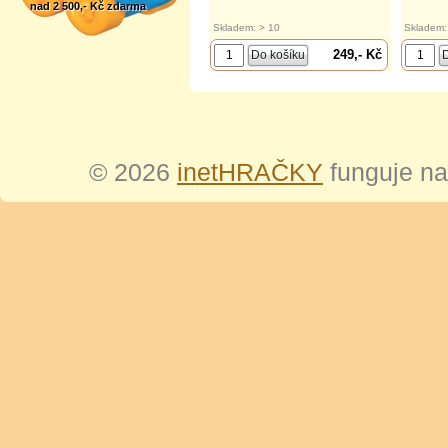
nad 2 500,- Kč zdarma
Skladem: > 10
Skladem:
249,- Kč
© 2026
inetHRAČKY
funguje n