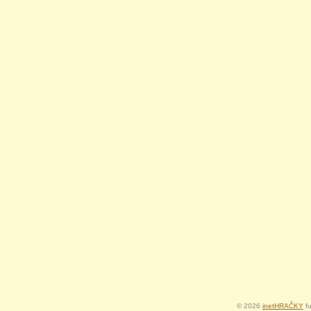
© 2026
inetHRAČKY
fu