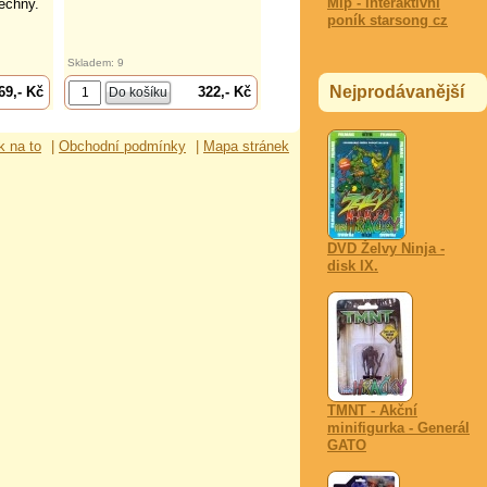
Mlp - interaktivní
echny.
poník starsong cz
Skladem: 9
Nejprodávanější
69,- Kč
322,- Kč
k na to
|
Obchodní podmínky
|
Mapa stránek
DVD Želvy Ninja -
disk IX.
TMNT - Akční
minifigurka - Generál
GATO