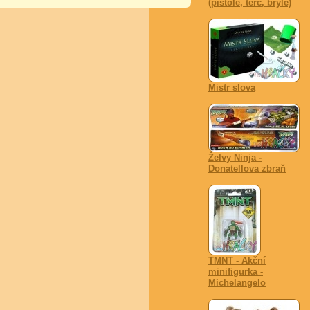
(pistole, terč, brýle)
Mistr slova
Želvy Ninja -
Donatellova zbraň
TMNT - Akční
minifigurka -
Michelangelo