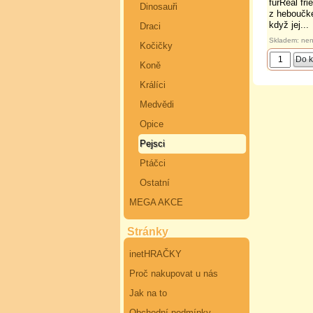
furReal fr
Dinosauři
z heboučké
když jej...
Draci
Skladem: nen
Kočičky
Koně
Králíci
Medvědi
Opice
Pejsci
Ptáčci
Ostatní
MEGA AKCE
Stránky
inetHRAČKY
Proč nakupovat u nás
Jak na to
Obchodní podmínky