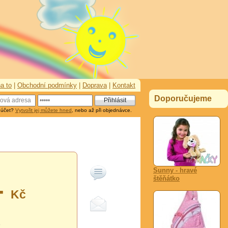
a to
|
Obchodní podmínky
|
Doprava
|
Kontakt
Doporučujeme
 účet?
Vytvořit jej můžete hned
, nebo až při objednávce.
Sunny - hravé
štěňátko
-
Kč
0