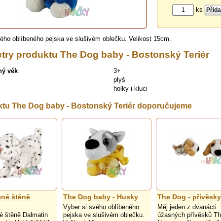
ks
vého oblíbeného pejska ve slušivém oblečku. Velikost 15cm.
try produktu The Dog baby - Bostonský Teriér
ný věk
3+
plyš
holky i kluci
ktu The Dog baby - Bostonský Teriér doporučujeme
né štěně
The Dog baby - Husky
The Dog - přívěsky
Vyber si svého oblíbeného
Měj jeden z dvanácti
é štěně Dalmatin
pejska ve slušivém oblečku.
úžasných přívěsků Th