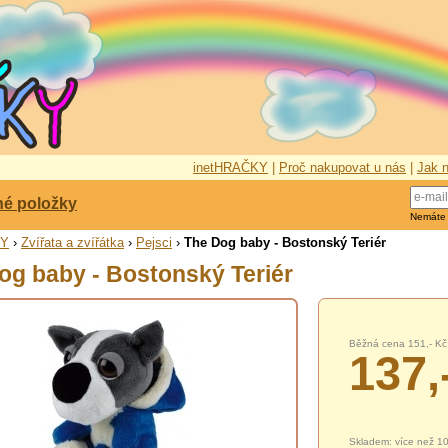
inetHRAČKY
|
Proč nakupovat u nás
|
Jak n
né položky
Nemáte
KY
›
Zvířata a zvířátka
›
Pejsci
›
The Dog baby - Bostonský Teriér
og baby - Bostonský Teriér
Běžná cena 151,- Kč
137,
Skladem: více než 1