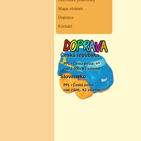
Mapa stránek
Doprava
Kontakt
Česká republika
PPL i Česká pošta
nad 1 500,- Kč zdarma
Slovensko
PPL i Česká pošta
nad 2 500,- Kč zdarma