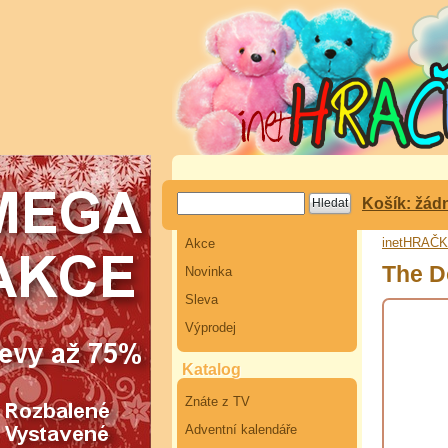
Košík: žád
inetHRAČ
Akce
The D
Novinka
Sleva
Výprodej
Katalog
Znáte z TV
Adventní kalendáře