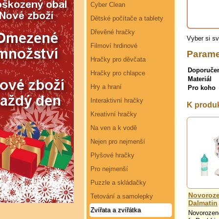
Cyber Clean
Dětské počítače a tablety
Dřevěné hračky
Vyber si s
Filmoví hrdinové
Parame
Hračky pro děvčata
Doporuče
Hračky pro chlapce
Materiál
Hry a hraní
Pro koho
Interaktivní hračky
K produ
Kreativní hračky
Na ven a k vodě
Nejen pro nejmenší
Plyšové hračky
Pro nejmenší
Puzzle a skládačky
Novoroze
Tetování a samolepky
Dalmatin
Zvířata a zvířátka
Novorozen