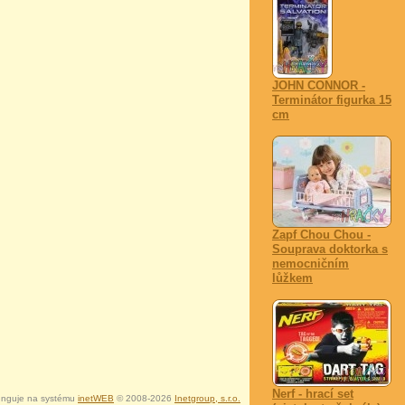
JOHN CONNOR -
Terminátor figurka 15
cm
Zapf Chou Chou -
Souprava doktorka s
nemocničním
lůžkem
Nerf - hrací set
nguje na systému
inetWEB
© 2008-2026
Inetgroup, s.r.o.