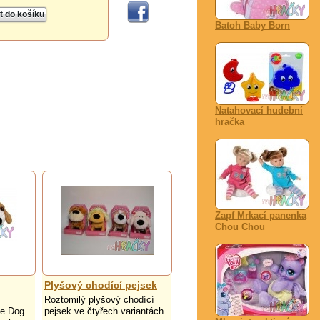
Batoh Baby Born
Natahovací hudební
hračka
Zapf Mrkací panenka
Chou Chou
Plyšový chodící pejsek
Roztomilý plyšový chodící
e Dog.
pejsek ve čtyřech variantách.