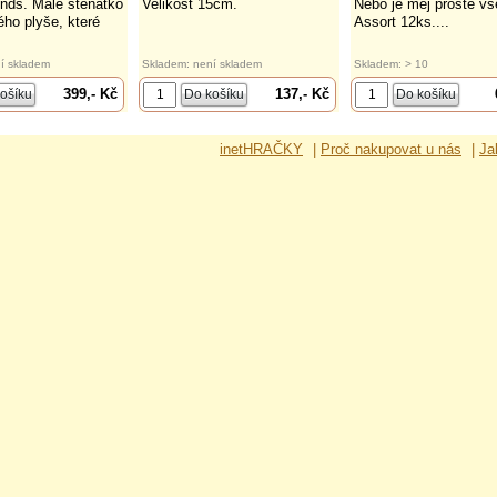
iends. Malé štěňátko
Velikost 15cm.
Nebo je měj prostě vš
ho plyše, které
Assort 12ks....
í skladem
Skladem: není skladem
Skladem: > 10
399,- Kč
137,- Kč
inetHRAČKY
|
Proč nakupovat u nás
|
Ja