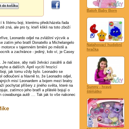
Batoh Baby Born
í k lítému boji, kterému předcházela řada
 zná, ale pro ty, kteří klikli na toto zboží
říve, Leonardo odjel na zvláštní výcvik a
 zatím jeho bratři Donatello a Michelangelo
Natahovací hudební
své motorce v tajemném brnění po městě a
hračka
ocník a zachránce - jediný, kdo ví, je Casey
 Je načase, aby naši želváci zasáhli a dali
yho a dalších. April vycítí hrozící
 boji, jak tomu vždy bylo. Leonadro se
l odloučení a hlavně to, že Leonadro odjel,
ajných misí Leonardem a bojem mezi bratry.
ží pochytat příšery z jiného světa, které na
Sunny - hravé
uje, zatímco jeho bratři a přátelé bojují o
štěňátko
ém cowabunga autě .... Tak jak to vše nakonec
Mike