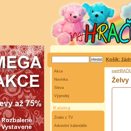
Košík: žád
inetHRAČ
Akce
Želvy 
Novinka
Sleva
Výprodej
Katalog
Znáte z TV
Adventní kalendáře