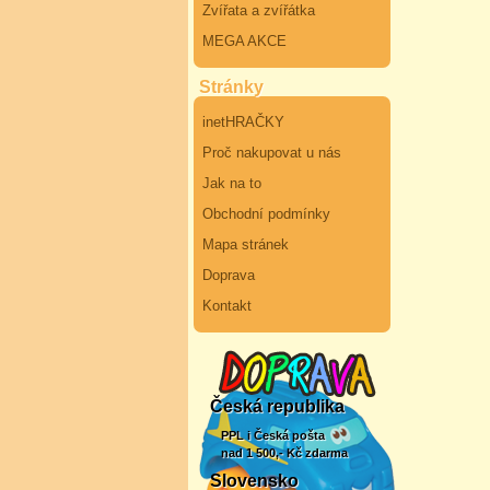
Zvířata a zvířátka
MEGA AKCE
Stránky
inetHRAČKY
Proč nakupovat u nás
Jak na to
Obchodní podmínky
Mapa stránek
Doprava
Kontakt
Česká republika
PPL i Česká pošta
nad 1 500,- Kč zdarma
Slovensko