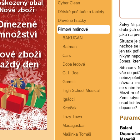
Cyber Clean
Dětské počítače a tablety
Dřevěné hračky
Želvy Ninja
Filmoví hrdinové
drobných ud
jako na prv
BAKUGAN
Situace je 
nechce se 
Batman
jen tak pof
Cars
nikým nepoz
Jones, kte
Doba ledová
Situace v N
vše do pořá
G. I. Joe
nebezpeční 
Gormiti
návratu moc
se s ním h
High School Musical
Mezitím oží
Zemi kdysi 
Igráčci
osud lidstv
dopadne?
Krteček
Paramet
Lazy Town
Madagaskar
Balení
Doporuče
Mašinka Tomáš
Materiál