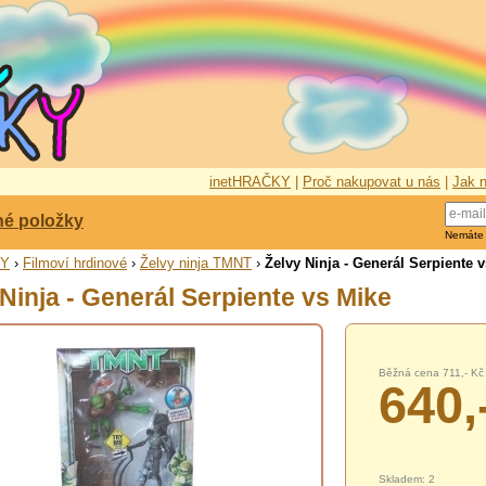
inetHRAČKY
|
Proč nakupovat u nás
|
Jak n
né položky
Nemáte
KY
›
Filmoví hrdinové
›
Želvy ninja TMNT
›
Želvy Ninja - Generál Serpiente 
Ninja - Generál Serpiente vs Mike
Běžná cena 711,- Kč
640,
Skladem: 2