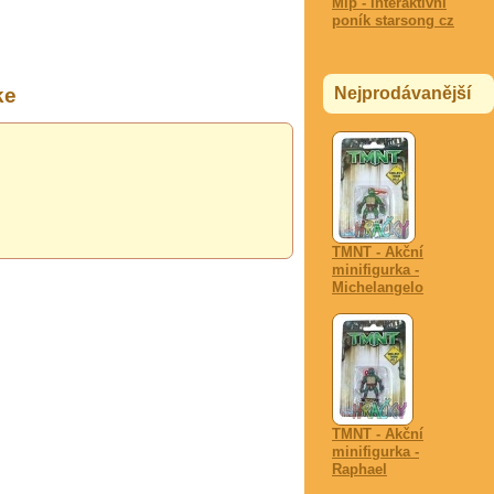
Mlp - interaktivní
poník starsong cz
Nejprodávanější
ke
TMNT - Akční
minifigurka -
Michelangelo
TMNT - Akční
minifigurka -
Raphael