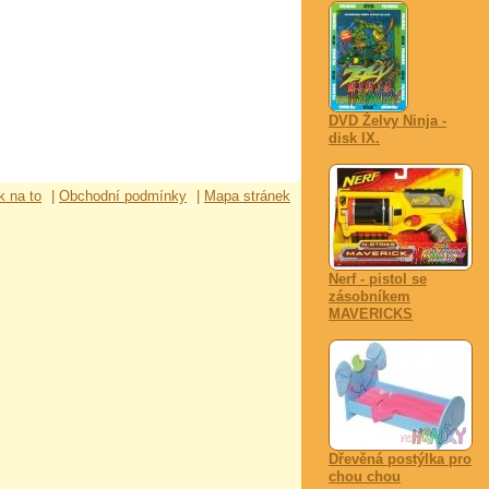
DVD Želvy Ninja -
disk IX.
k na to
|
Obchodní podmínky
|
Mapa stránek
Nerf - pistol se
zásobníkem
MAVERICKS
Dřevěná postýlka pro
chou chou