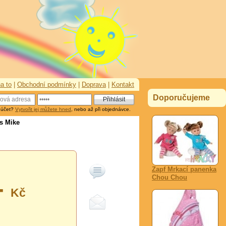
a to
|
Obchodní podmínky
|
Doprava
|
Kontakt
Doporučujeme
 účet?
Vytvořit jej můžete hned
, nebo až při objednávce.
vs Mike
Zapf Mrkací panenka
Chou Chou
-
Kč