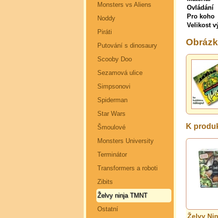
Monsters vs Aliens
Ovládání
Pro koho
Noddy
Velikost 
Piráti
Obrázk
Putování s dinosaury
Scooby Doo
Sezamová ulice
Simpsonovi
Spiderman
Star Wars
K produk
Šmoulové
Monsters University
Terminátor
Transformers a roboti
Zibits
Želvy ninja TMNT
Ostatní
Želvy Nin