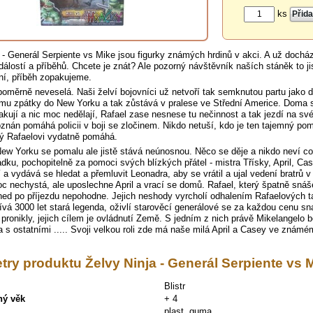
ks
 - Generál Serpiente vs Mike jsou figurky známých hrdinů v akci. A už docház
álostí a příběhů. Chcete je znát? Ale pozorný návštěvník naších stáněk to jistě
ní, příběh zopakujeme.
poměrně neveselá. Naši želví bojovníci už netvoří tak semknutou partu jako dr
mu zpátky do New Yorku a tak zůstává v pralese ve Střední Americe. Doma se
lakují a nic moc nedělají, Rafael zase nesnese tu nečinnost a tak jezdí na 
nán pomáhá policii v boji se zločinem. Nikdo netuší, kdo je ten tajemný pom
rý Rafaelovi vydatně pomáhá.
ew Yorku se pomalu ale jistě stává neúnosnou. Něco se děje a nikdo neví co.
dku, pochopitelně za pomoci svých blízkých přátel - mistra Třísky, April, Case
a vydává se hledat a přemluvit Leonadra, aby se vrátil a ujal vedení bratrů v
 nechystá, ale uposlechne April a vrací se domů. Rafael, který špatně snáše
ned po příjezdu nepohodne. Jejich neshody vyrcholí odhalením Rafaelových t
vá 3000 let stará legenda, oživlí starověcí generálové se za každou cenu sna
pronikly, jejich cílem je ovládnutí Země. S jedním z nich právě Mikelangelo boj
a s ostatními ..... Svoji velkou roli zde má naše milá April a Casey ve znám
ry produktu Želvy Ninja - Generál Serpiente vs 
Blistr
ný věk
+ 4
plast, guma