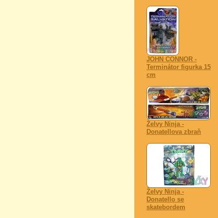
JOHN CONNOR -
Terminátor figurka 15
cm
Želvy Ninja -
Donatellova zbraň
Želvy Ninja -
Donatello se
skatebordem