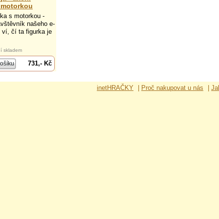
s motorkou
rka s motorkou -
vštěvník našeho e-
 ví, čí ta figurka je
í skladem
731,- Kč
inetHRAČKY
|
Proč nakupovat u nás
|
Ja