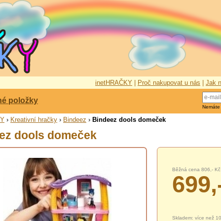
inetHRAČKY
|
Proč nakupovat u nás
|
Jak n
né položky
Nemáte
KY
›
Kreativní hračky
›
Bindeez
›
Bindeez dools domeček
ez dools domeček
Běžná cena 806,- Kč
699,
Skladem: více než 1