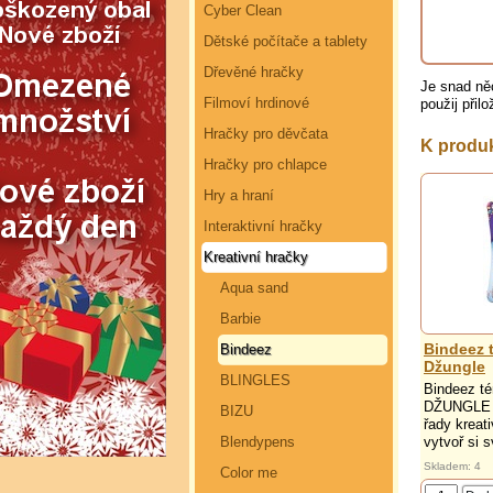
Cyber Clean
Dětské počítače a tablety
Dřevěné hračky
Je snad ně
Filmoví hrdinové
použij přil
Hračky pro děvčata
K produ
Hračky pro chlapce
Hry a hraní
Interaktivní hračky
Kreativní hračky
Aqua sand
Barbie
Bindeez 
Bindeez
Džungle
BLINGLES
Bindeez té
DŽUNGLE -
BIZU
řady kreat
vytvoř si s
Blendypens
Skladem: 4
Color me