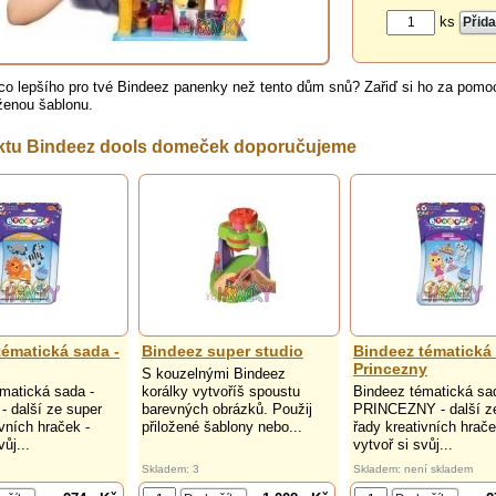
ks
co lepšího pro tvé Bindeez panenky než tento dům snů? Zařiď si ho za pomoc
oženou šablonu.
ktu Bindeez dools domeček doporučujeme
tématická sada -
Bindeez super studio
Bindeez tématická 
Princezny
S kouzelnými Bindeez
matická sada -
korálky vytvoříš spoustu
Bindeez tématická sa
 další ze super
barevných obrázků. Použij
PRINCEZNY - další z
ivních hraček -
přiložené šablony nebo...
řady kreativních hrače
vůj...
vytvoř si svůj...
Skladem: 3
Skladem: není skladem