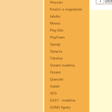
Hmyzáci
Kreslící a magnetické
tabulky
Mineez
Play-Doh
PlayFoam
Spongi
Sprayza
Trikolína
Ostatní modelíny
Ostatní
Quercetti
Gelarti
SES
EASY - modelína
GOMU figurky