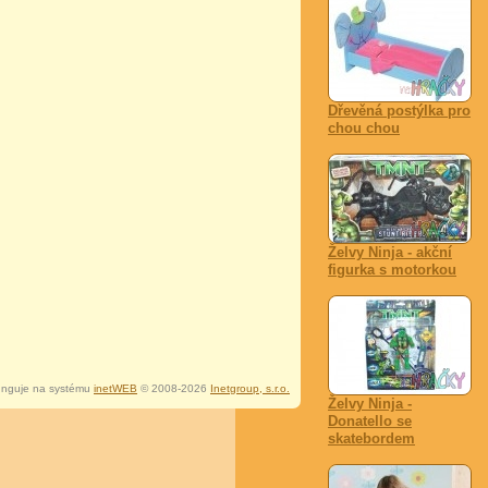
Dřevěná postýlka pro
chou chou
Želvy Ninja - akční
figurka s motorkou
nguje na systému
inetWEB
© 2008-2026
Inetgroup, s.r.o.
Želvy Ninja -
Donatello se
skatebordem