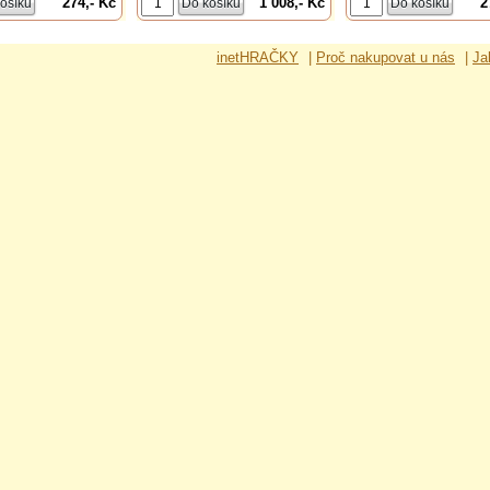
274,- Kč
1 008,- Kč
2
inetHRAČKY
|
Proč nakupovat u nás
|
Ja