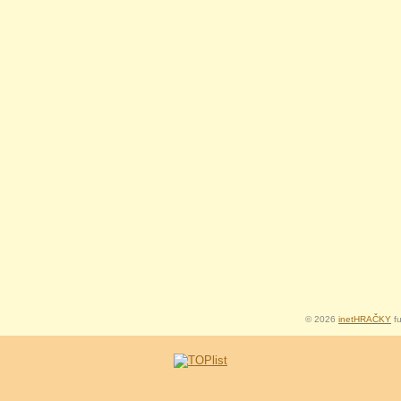
© 2026
inetHRAČKY
fu