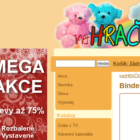
Košík: žád
inetHRAČ
Akce
Binde
Novinka
Sleva
Výprodej
Katalog
Znáte z TV
Adventní kalendáře