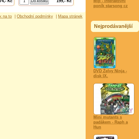
74,- Kč
199,- Kč
Mlp - interaktivní
poník starsong cz
k na to
|
Obchodní podmínky
|
Mapa stránek
Nejprodávanější
DVD Želvy Ninja -
disk IX.
Mini mutants s
padákem - Raph a
Hun