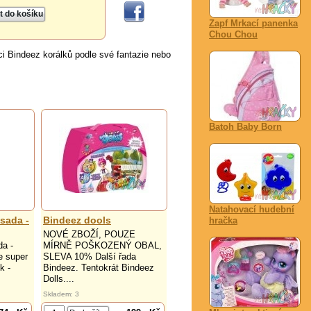
Zapf Mrkací panenka
Chou Chou
i Bindeez korálků podle své fantazie nebo
Batoh Baby Born
Natahovací hudební
sada -
Bindeez dools
hračka
NOVÉ ZBOŽÍ, POUZE
da -
MÍRNĚ POŠKOZENÝ OBAL,
e super
SLEVA 10% Další řada
k -
Bindeez. Tentokrát Bindeez
Dolls....
Skladem: 3