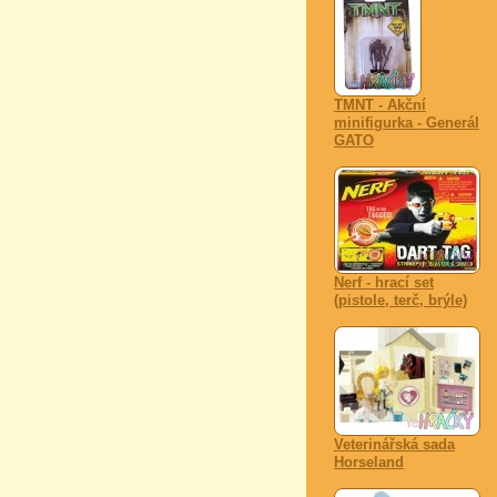
TMNT - Akční
minifigurka - Generál
GATO
Nerf - hrací set
(pistole, terč, brýle)
Veterinářská sada
Horseland