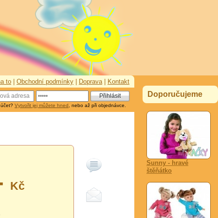
a to
|
Obchodní podmínky
|
Doprava
|
Kontakt
Doporučujeme
 účet?
Vytvořit jej můžete hned
, nebo až při objednávce.
Sunny - hravé
štěňátko
-
Kč
0