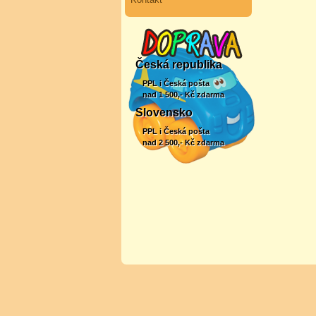
Česká republika
PPL i Česká pošta
nad 1 500,- Kč zdarma
Slovensko
PPL i Česká pošta
nad 2 500,- Kč zdarma