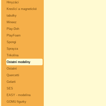
Hmyzáci
Kreslící a magnetické
tabulky
Mineez
Play-Doh
PlayFoam
Spongi
Sprayza
Trikolína
Ostatní modelíny
Ostatní
Quercetti
Gelarti
SES
EASY - modelína
GOMU figurky