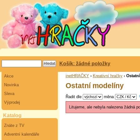
Košík: žádné položky
inetHRAČKY
›
Kreativní hračky
›
Ostatn
Akce
Ostatní modelíny
Novinka
Sleva
Řadit dle
měna
Výprodej
Litujeme, ale nebyla nalezena žádná p
Katalog
Znáte z TV
Adventní kalendáře