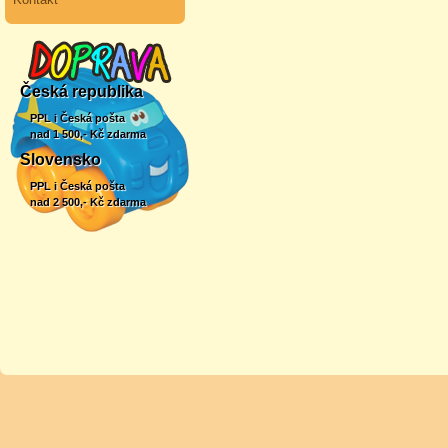
Česká republika
PPL i Česká pošta
nad 1 500,- Kč zdarma
Slovensko
PPL i Česká pošta
nad 2 500,- Kč zdarma