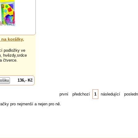
 na korálky,
cí podložky ve
u, hvězdy,srdce
 a čtverce.
136,- Kč
první
předchozí
1
následující
posledn
račky pro nejmenší a nejen pro ně.