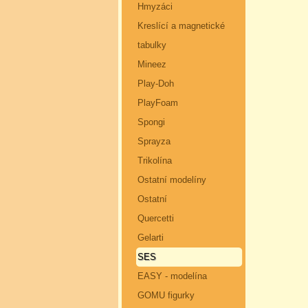
Hmyzáci
Kreslící a magnetické
tabulky
Mineez
Play-Doh
PlayFoam
Spongi
Sprayza
Trikolína
Ostatní modelíny
Ostatní
Quercetti
Gelarti
SES
EASY - modelína
GOMU figurky