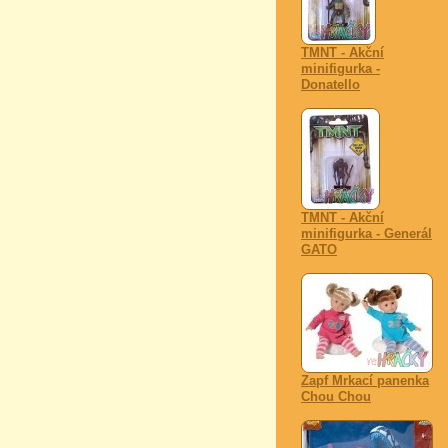
TMNT - Akční
minifigurka -
Donatello
TMNT - Akční
minifigurka - Generál
GATO
Zapf Mrkací panenka
Chou Chou