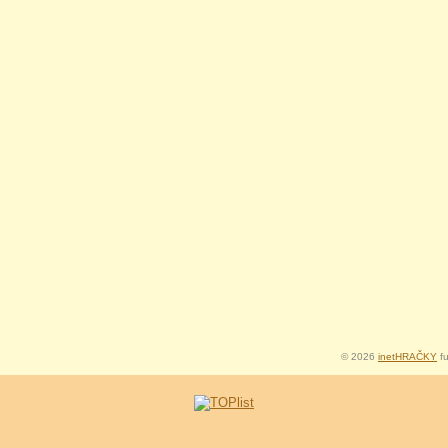
© 2026
inetHRAČKY
fu