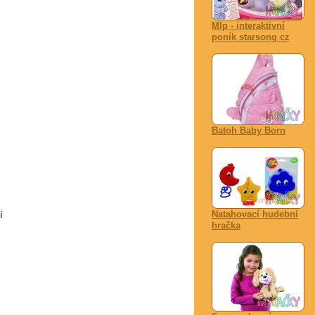
Mlp - interaktivní
poník starsong cz
Batoh Baby Born
Natahovací hudební
í
hračka