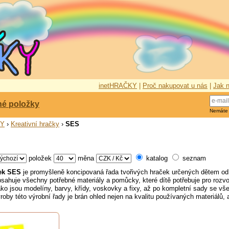
inetHRAČKY
|
Proč nakupovat u nás
|
Jak n
né položky
Nemáte
KY
›
Kreativní hračky
›
SES
položek
měna
katalog
seznam
ček SES
je promyšleně koncipovaná řada tvořivých hraček určených dětem od 
sahuje všechny potřebné materiály a pomůcky, které dítě potřebuje pro rozvoj
jako jsou modelíny, barvy, křídy, voskovky a fixy, až po kompletní sady se 
roby této výrobní řady je brán ohled nejen na kvalitu používaných materiálů, 