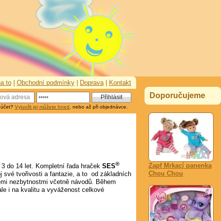
a to
|
Obchodní podmínky
|
Doprava
|
Kontakt
Doporučujeme
 účet?
Vytvořit jej můžete hned
, nebo až při objednávce.
®
Zapf Mrkací panenka
3 do 14 let. Kompletní řada hraček
SES
Chou Chou
 své tvořivosti a fantazie, a to od základních
všemi nezbytnostmi včetně návodů. Během
ale i na kvalitu a vyváženost celkové