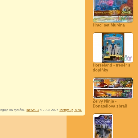
Hrací set Muréna
Horseland - trenér s
doplňky
Želvy Ninja -
Donatellova zbraň
nguje na systému
inetWEB
© 2008-2026
Inetgroup, s.r.o.