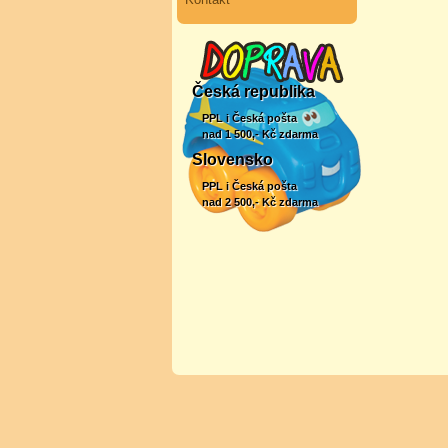
Česká republika
PPL i Česká pošta
nad 1 500,- Kč zdarma
Slovensko
PPL i Česká pošta
nad 2 500,- Kč zdarma