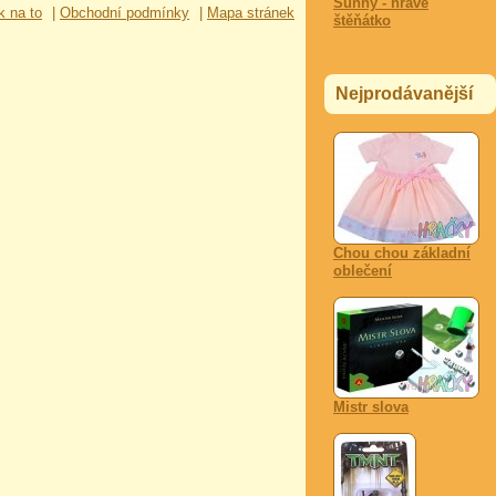
Sunny - hravé
k na to
|
Obchodní podmínky
|
Mapa stránek
štěňátko
Nejprodávanější
Chou chou základní
oblečení
Mistr slova