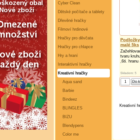
Cyber Clean
Dětské počítače a tablety
Dřevěné hračky
Filmoví hrdinové
Hračky pro děvčata
Podložky
malé 5ks
Hračky pro chlapce
Zažehlova
Hry a hraní
tvaru kruh
,6ti. hranu
Interaktivní hračky
Kreativní hračky
Skladem: 5
Aqua sand
Barbie
Bindeez
Kreativní h
BLINGLES
BIZU
Blendypens
Color me