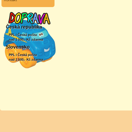
Česká republika
PPL i Česká pošta
nad 1 500,- Kč zdarma
Slovensko
PPL i Česká pošta
nad 2 500,- Kč zdarma