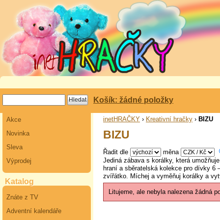
Košík: žádné položky
inetHRAČKY
›
Kreativní hračky
›
BIZU
Akce
BIZU
Novinka
Sleva
Řadit dle
měna
Jediná zábava s korálky, která umožňuje d
Výprodej
hraní a sběratelská kolekce pro dívky 6
zvířátko. Míchej a vyměňuj korálky a vyt
Katalog
Litujeme, ale nebyla nalezena žádná p
Znáte z TV
Adventní kalendáře