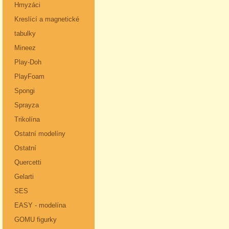
Hmyzáci
Kreslící a magnetické
tabulky
Mineez
Play-Doh
PlayFoam
Spongi
Sprayza
Trikolína
Ostatní modelíny
Ostatní
Quercetti
Gelarti
SES
EASY - modelína
GOMU figurky