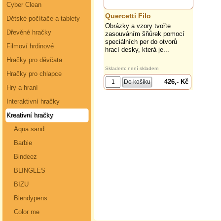
Cyber Clean
Quercetti Filo
Dětské počítače a tablety
Obrázky a vzory tvořte
Dřevěné hračky
zasouváním šňůrek pomocí
speciálních per do otvorů
Filmoví hrdinové
hrací desky, která je...
Hračky pro děvčata
Skladem: není skladem
Hračky pro chlapce
426,- Kč
Hry a hraní
Interaktivní hračky
Kreativní hračky
Aqua sand
Barbie
Bindeez
BLINGLES
BIZU
Blendypens
Color me