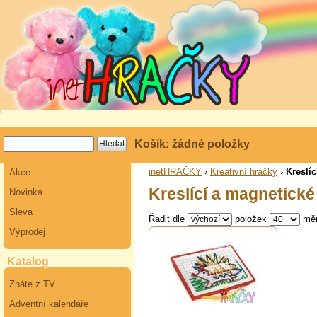
Košík: žádné položky
inetHRAČKY
›
Kreativní hračky
›
Kreslíc
Akce
Kreslící a magnetické
Novinka
Sleva
Řadit dle
položek
mě
Výprodej
Katalog
Znáte z TV
Adventní kalendáře