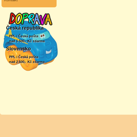
Česká republika
PPL i Česká pošta
nad 1 500,- Kč zdarma
Slovensko
PPL i Česká pošta
nad 2 500,- Kč zdarma