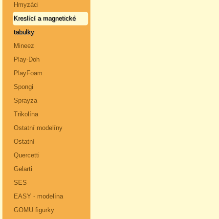
Hmyzáci
Kreslící a magnetické
tabulky
Mineez
Play-Doh
PlayFoam
Spongi
Sprayza
Trikolína
Ostatní modelíny
Ostatní
Quercetti
Gelarti
SES
EASY - modelína
GOMU figurky