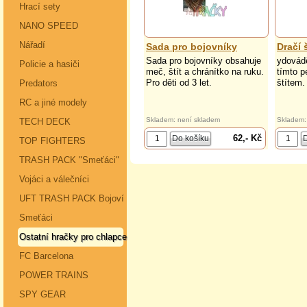
Hrací sety
NANO SPEED
Nářadí
Sada pro bojovníky
Dračí š
Sada pro bojovníky obsahuje
ydovádě
Policie a hasiči
meč, štít a chránítko na ruku.
tímto 
Pro děti od 3 let.
štítem.
Predators
RC a jiné modely
Skladem: není skladem
Skladem:
TECH DECK
62,- Kč
TOP FIGHTERS
TRASH PACK "Smeťáci"
Vojáci a válečníci
UFT TRASH PACK Bojoví
Smeťáci
Ostatní hračky pro chlapce
FC Barcelona
POWER TRAINS
SPY GEAR