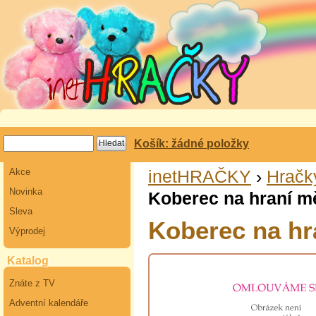
Košík: žádné položky
Akce
inetHRAČKY
›
Hračk
Novinka
Koberec na hraní m
Sleva
Koberec na hr
Výprodej
Katalog
Znáte z TV
Adventní kalendáře