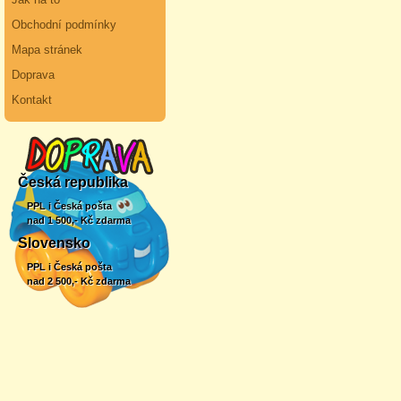
Obchodní podmínky
Mapa stránek
Doprava
Kontakt
Česká republika
PPL i Česká pošta
nad 1 500,- Kč zdarma
Slovensko
PPL i Česká pošta
nad 2 500,- Kč zdarma