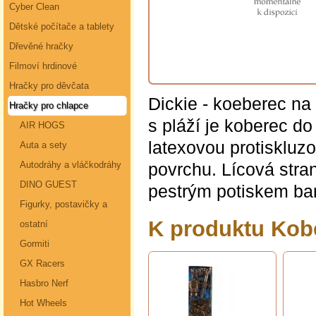
Cyber Clean
Dětské počítače a tablety
Dřevěné hračky
Filmoví hrdinové
Hračky pro děvčata
Dickie - koeberec n
Hračky pro chlapce
s pláží je koberec d
AIR HOGS
latexovou protiskluzo
Auta a sety
povrchu. Lícová stran
Autodráhy a vláčkodráhy
DINO GUEST
pestrým potiskem bar
Figurky, postavičky a
K produktu Kob
ostatní
Gormiti
GX Racers
Hasbro Nerf
Hot Wheels