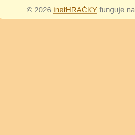
© 2026
inetHRAČKY
funguje n