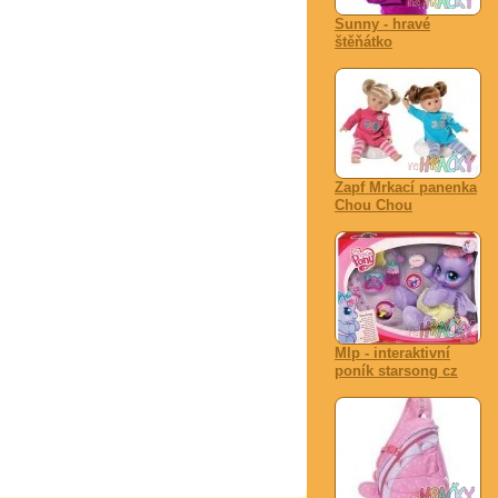
Sunny - hravé
štěňátko
Zapf Mrkací panenka
Chou Chou
Mlp - interaktivní
poník starsong cz