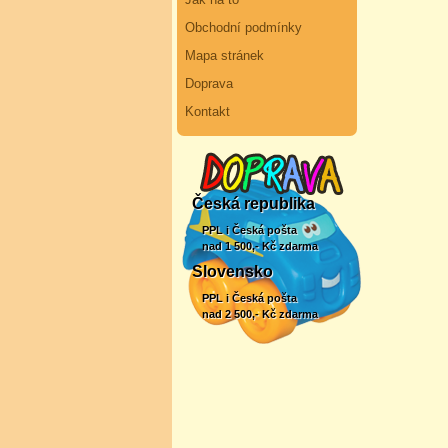
Obchodní podmínky
Mapa stránek
Doprava
Kontakt
Česká republika
PPL i Česká pošta
nad 1 500,- Kč zdarma
Slovensko
PPL i Česká pošta
nad 2 500,- Kč zdarma