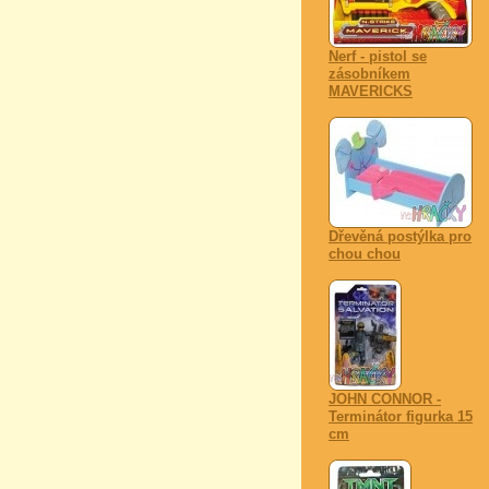
Nerf - pistol se
zásobníkem
MAVERICKS
Dřevěná postýlka pro
chou chou
JOHN CONNOR -
Terminátor figurka 15
cm