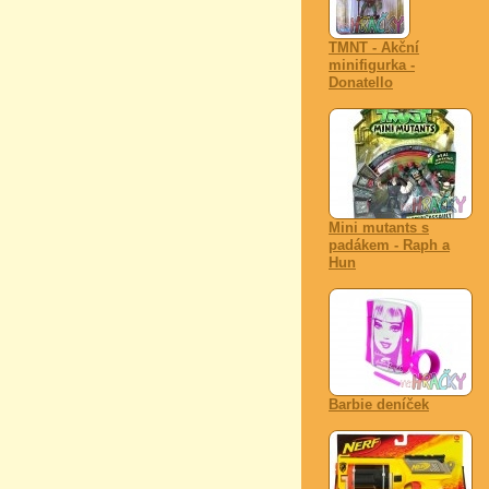
TMNT - Akční
minifigurka -
Donatello
Mini mutants s
padákem - Raph a
Hun
Barbie deníček