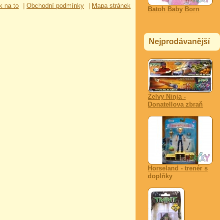
k na to
|
Obchodní podmínky
|
Mapa stránek
Batoh Baby Born
Nejprodávanější
Želvy Ninja -
Donatellova zbraň
Horseland - trenér s
doplňky