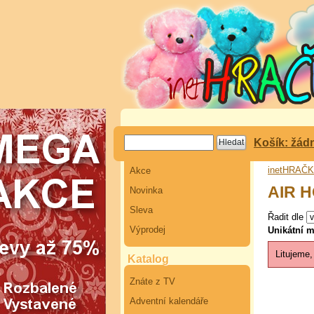
Košík: žád
inetHRAČ
Akce
AIR 
Novinka
Sleva
Řadit dle
Výprodej
Unikátní m
Litujeme,
Katalog
Znáte z TV
Adventní kalendáře