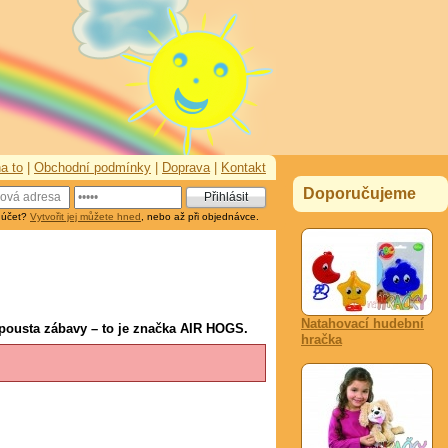
a to
|
Obchodní podmínky
|
Doprava
|
Kontakt
Doporučujeme
 účet?
Vytvořit jej můžete hned
, nebo až při objednávce.
Natahovací hudební
spousta zábavy – to je značka AIR HOGS.
hračka