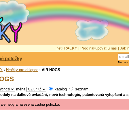
inetHRAČKY
|
Proč nakupovat u nás
|
Jak n
né položky
Nemáte
KY
›
Hračky pro chlapce
›
AIR HOGS
HOGS
měna
katalog
seznam
odely na dálkové ovládání, nové technologie, patentovaná vylepšení a 
 ale nebyla nalezena žádná položka.