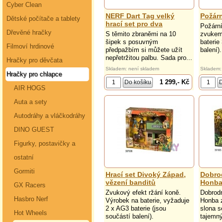
Cyber Clean
NERF Dart Tag velký
Požárn
Dětské počítače a tablety
hrací set pro dva
Požární
Dřevěné hračky
S těmito zbraněmi na 10
zvukem 
šipek s posuvným
baterie
Filmoví hrdinové
předpažbím si můžete užít
balení).
nepřetržitou palbu. Sada pro...
Hračky pro děvčata
Skladem: není skladem
Skladem:
Hračky pro chlapce
1 299,- Kč
AIR HOGS
Auta a sety
Autodráhy a vláčkodráhy
DINO GUEST
Figurky, postavičky a
ostatní
Gormiti
Hrací set Divoký Západ,
Dobrod
vězení banditů
Honba
GX Racers
Zvukový efekt ržání koně.
Dobrodr
Hasbro Nerf
Výrobek na baterie, vyžaduje
Honba 
2 x AG3 baterie (jsou
slona 
Hot Wheels
součástí balení).
tajemný