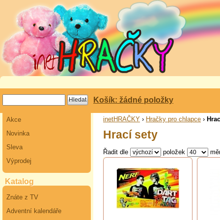
Košík: žádné položky
inetHRAČKY
›
Hračky pro chlapce
›
Hrac
Akce
Hrací sety
Novinka
Sleva
Řadit dle
položek
mě
Výprodej
Katalog
Znáte z TV
Adventní kalendáře