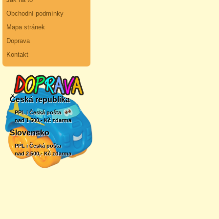
Obchodní podmínky
Mapa stránek
Doprava
Kontakt
Česká republika
PPL i Česká pošta
nad 1 500,- Kč zdarma
Slovensko
PPL i Česká pošta
nad 2 500,- Kč zdarma