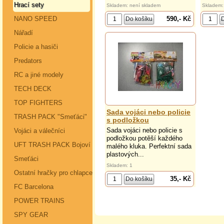
Hrací sety
Skladem: není skladem
Skladem:
590,- Kč
NANO SPEED
Nářadí
Policie a hasiči
Predators
RC a jiné modely
TECH DECK
TOP FIGHTERS
Sada vojáci nebo policie
TRASH PACK "Smeťáci"
s podložkou
Sada vojáci nebo policie s
Vojáci a válečníci
podložkou potěší každého
UFT TRASH PACK Bojoví
malého kluka. Perfektní sada
plastových...
Smeťáci
Skladem: 1
Ostatní hračky pro chlapce
35,- Kč
FC Barcelona
POWER TRAINS
SPY GEAR