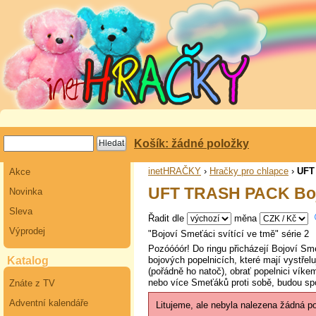
Košík: žádné položky
inetHRAČKY
›
Hračky pro chlapce
›
UFT
Akce
UFT TRASH PACK Boj
Novinka
Sleva
Řadit dle
měna
Výprodej
"Bojoví Smeťáci svítící ve tmě" série 2
Pozóóóór! Do ringu přicházejí Bojoví Sm
bojových popelnicích, které mají vystřel
Katalog
(pořádně ho natoč), obrať popelnici víkem
nebo více Smeťáků proti sobě, budou spol
Znáte z TV
Adventní kalendáře
Litujeme, ale nebyla nalezena žádná p