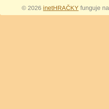
© 2026
inetHRAČKY
funguje n