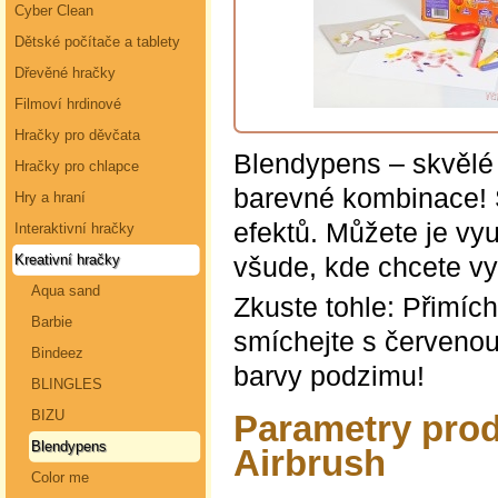
Cyber Clean
Dětské počítače a tablety
Dřevěné hračky
Filmoví hrdinové
Hračky pro děvčata
Blendypens – skvělé 
Hračky pro chlapce
barevné kombinace! 
Hry a hraní
efektů. Můžete je vyu
Interaktivní hračky
všude, kde chcete vy
Kreativní hračky
Aqua sand
Zkuste tohle: Přimích
Barbie
smíchejte s červeno
Bindeez
barvy podzimu!
BLINGLES
BIZU
Parametry prod
Blendypens
Airbrush
Color me