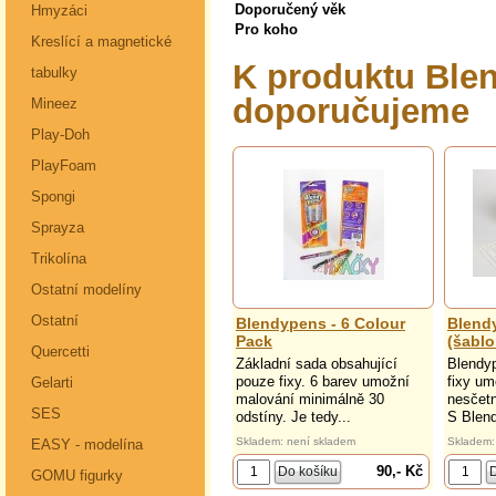
Doporučený věk
Hmyzáci
Pro koho
Kreslící a magnetické
K produktu Blen
tabulky
doporučujeme
Mineez
Play-Doh
PlayFoam
Spongi
Sprayza
Trikolína
Ostatní modelíny
Ostatní
Blendypens - 6 Colour
Blendy
Pack
(šablo
Quercetti
Základní sada obsahující
Blendy
pouze fixy. 6 barev umožní
fixy um
Gelarti
malování minimálně 30
nesčet
SES
odstíny. Je tedy...
S Blend
Skladem: není skladem
Skladem:
EASY - modelína
90,- Kč
GOMU figurky