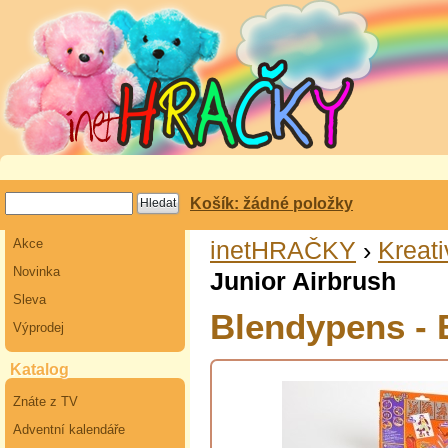
Košík: žádné položky
Akce
inetHRAČKY
›
Kreati
Novinka
Junior Airbrush
Sleva
Blendypens - 
Výprodej
Katalog
Znáte z TV
Adventní kalendáře