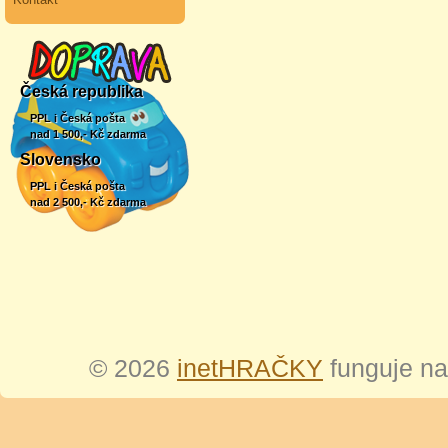
Česká republika
PPL i Česká pošta
nad 1 500,- Kč zdarma
Slovensko
PPL i Česká pošta
nad 2 500,- Kč zdarma
© 2026
inetHRAČKY
funguje n