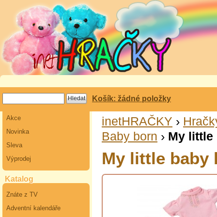
Košík: žádné položky
Akce
inetHRAČKY
›
Hračk
Novinka
Baby born
›
My littl
Sleva
My little baby
Výprodej
Katalog
Znáte z TV
Adventní kalendáře