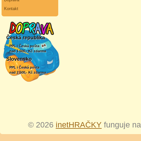
Kontakt
Česká republika
PPL i Česká pošta
nad 1 500,- Kč zdarma
Slovensko
PPL i Česká pošta
nad 2 500,- Kč zdarma
© 2026
inetHRAČKY
funguje n