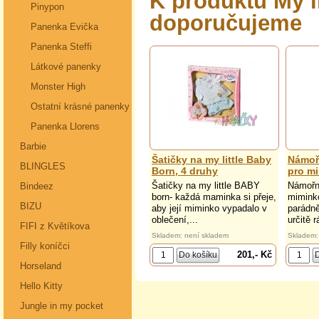
K produktu My l
Pinypon
doporučujeme
Panenka Evička
Panenka Steffi
Látkové panenky
Monster High
Ostatní krásné panenky
Panenka Llorens
Barbie
Šatičky na my little Baby
Námoř
BLINGLES
Born, 4 druhy
pro m
Šatičky na my little BABY
Námořn
Bindeez
born- každá maminka si přeje,
mimink
BIZU
aby její miminko vypadalo v
parádně
oblečení,...
určitě 
FIFI z Květíkova
Skladem: není skladem
Skladem:
Filly koníčci
201,- Kč
Horseland
Hello Kitty
Jungle in my pocket