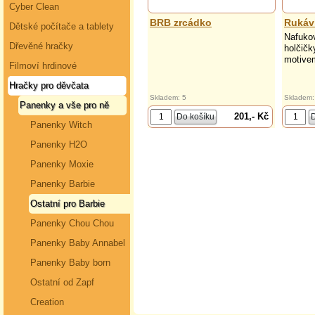
Cyber Clean
BRB zrcádko
Rukáv
Dětské počítače a tablety
Nafukov
Dřevěné hračky
holčičk
motive
Filmoví hrdinové
Hračky pro děvčata
Skladem: 5
Skladem:
Panenky a vše pro ně
201,- Kč
Panenky Witch
Panenky H2O
Panenky Moxie
Panenky Barbie
Ostatní pro Barbie
Panenky Chou Chou
Panenky Baby Annabel
Panenky Baby born
Ostatní od Zapf
Creation