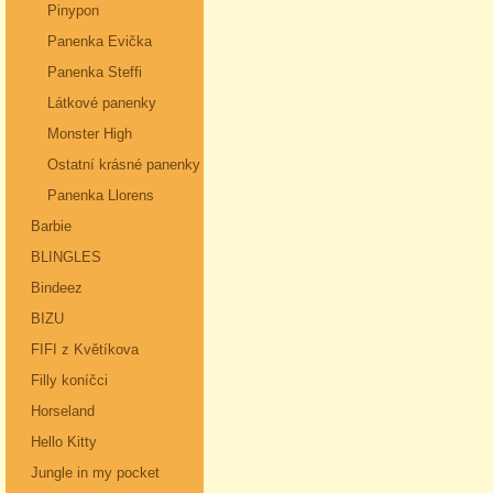
Pinypon
Panenka Evička
Panenka Steffi
Látkové panenky
Monster High
Ostatní krásné panenky
Panenka Llorens
Barbie
BLINGLES
Bindeez
BIZU
FIFI z Květíkova
Filly koníčci
Horseland
Hello Kitty
Jungle in my pocket