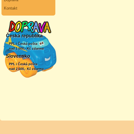
Kontakt
Česká republika
PPL i Česká pošta
nad 1 500,- Kč zdarma
Slovensko
PPL i Česká pošta
nad 2 500,- Kč zdarma