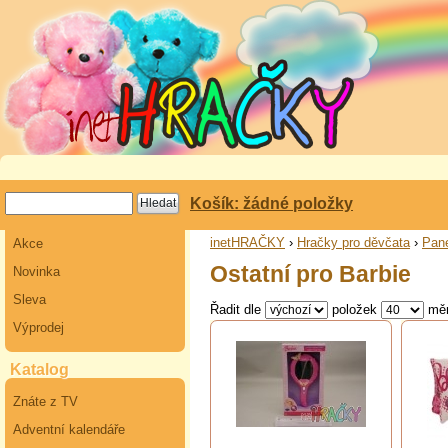
Košík: žádné položky
inetHRAČKY
›
Hračky pro děvčata
›
Pane
Akce
Ostatní pro Barbie
Novinka
Sleva
Řadit dle
položek
mě
Výprodej
Katalog
Znáte z TV
Adventní kalendáře