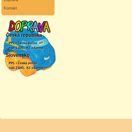
Kontakt
Česká republika
PPL i Česká pošta
nad 1 500,- Kč zdarma
Slovensko
PPL i Česká pošta
nad 2 500,- Kč zdarma