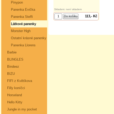
Pinypon
Panenka Evička
Skladem: není skladem
113,- Kč
Panenka Steffi
Látkové panenky
Monster High
Ostatní krásné panenky
Panenka Llorens
Barbie
BLINGLES
Bindeez
BIZU
FIFI z Květíkova
Filly koníčci
Horseland
Hello Kitty
Jungle in my pocket