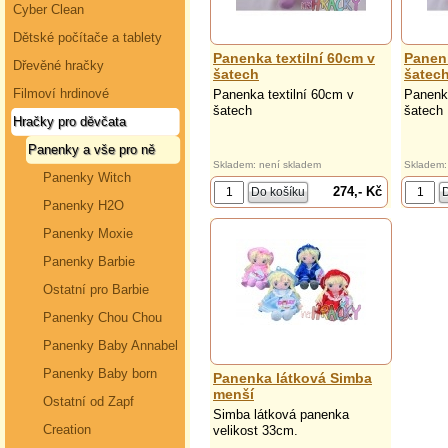
Cyber Clean
Dětské počítače a tablety
Panenka textilní 60cm v
Panenk
Dřevěné hračky
šatech
šatec
Filmoví hrdinové
Panenka textilní 60cm v
Panenka
šatech
šatech
Hračky pro děvčata
Panenky a vše pro ně
Skladem: není skladem
Skladem:
Panenky Witch
274,- Kč
Panenky H2O
Panenky Moxie
Panenky Barbie
Ostatní pro Barbie
Panenky Chou Chou
Panenky Baby Annabel
Panenky Baby born
Panenka látková Simba
menší
Ostatní od Zapf
Simba látková panenka
Creation
velikost 33cm.