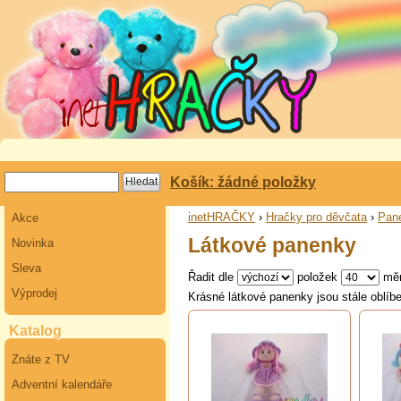
Košík: žádné položky
inetHRAČKY
›
Hračky pro děvčata
›
Pane
Akce
Látkové panenky
Novinka
Sleva
Řadit dle
položek
mě
Výprodej
Krásné látkové panenky jsou stále oblíbe
Katalog
Znáte z TV
Adventní kalendáře