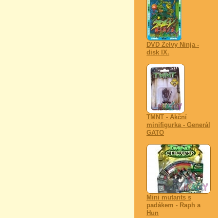
DVD Želvy Ninja -
disk IX.
TMNT - Akční
minifigurka - Generál
GATO
Mini mutants s
padákem - Raph a
Hun