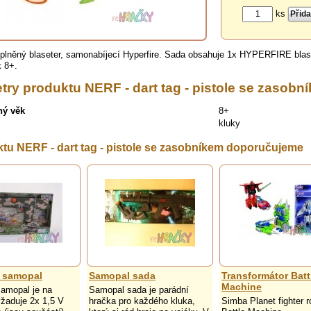
ks
lněný blaseter, samonabíjecí Hyperfire. Sada obsahuje 1x HYPERFIRE blas
 8+.
try produktu NERF - dart tag - pistole se zasobn
ný věk
8+
kluky
tu NERF - dart tag - pistole se zasobníkem doporučujeme
 samopal
Samopal sada
Transformátor Batt
Machine
amopal je na
Samopal sada je parádní
yžaduje 2x 1,5 V
hračka pro každého kluka,
Simba Planet fighter r