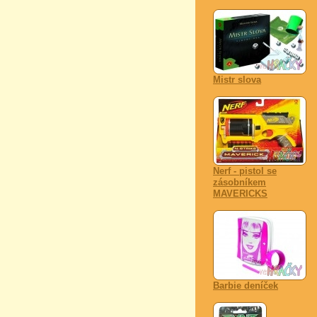
Mistr slova
Nerf - pistol se
zásobníkem
MAVERICKS
Barbie deníček