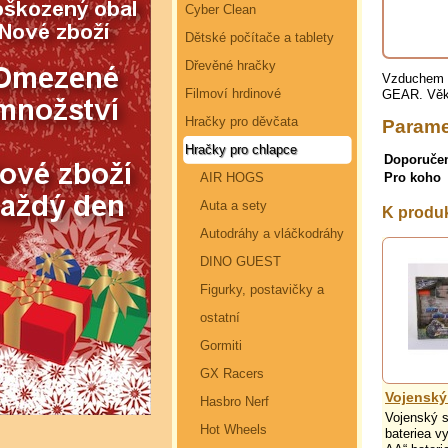
Cyber Clean
Dětské počítače a tablety
Dřevěné hračky
Vzduchem p
Filmoví hrdinové
GEAR. Věk
Hračky pro děvčata
Parame
Hračky pro chlapce
Doporuče
AIR HOGS
Pro koho
Auta a sety
K produk
Autodráhy a vláčkodráhy
DINO GUEST
Figurky, postavičky a
ostatní
Gormiti
GX Racers
Vojenský
Hasbro Nerf
Vojenský s
Hot Wheels
bateriea v