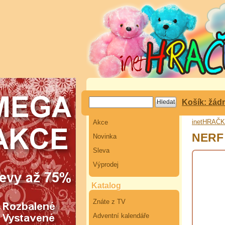
Košík: žád
inetHRAČ
Akce
NERF 
Novinka
Sleva
Výprodej
Katalog
Znáte z TV
Adventní kalendáře