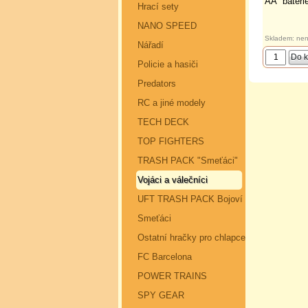
AA“ baterie
Hrací sety
NANO SPEED
Skladem: nen
Nářadí
Policie a hasiči
Predators
RC a jiné modely
TECH DECK
TOP FIGHTERS
TRASH PACK "Smeťáci"
Vojáci a válečníci
UFT TRASH PACK Bojoví
Smeťáci
Ostatní hračky pro chlapce
FC Barcelona
POWER TRAINS
SPY GEAR