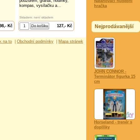
pouzdrem, granát, hodinky,
Natahovací hudební
kompas, vysílačku a...
hračka
Skladem: není skladem
98,- Kč
127,- Kč
Nejprodávanější
k na to
|
Obchodní podmínky
|
Mapa stránek
JOHN CONNOR -
Terminátor figurka 15
cm
Horseland - trenér s
doplňky