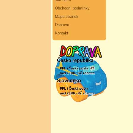
Obchodní podmínky
Mapa stránek
Doprava
Kontakt
Česká republika
PPL i Česká pošta
nad 1 500,- Kč zdarma
Slovensko
PPL i Česká pošta
nad 2 500,- Kč zdarma