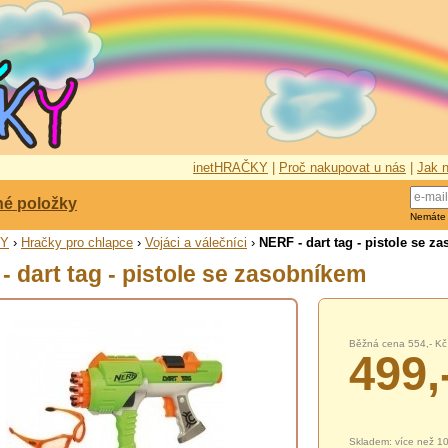
inetHRAČKY
|
Proč nakupovat u nás
|
Jak n
né položky
Nemáte
KY
›
Hračky pro chlapce
›
Vojáci a válečníci
›
NERF - dart tag - pistole se z
- dart tag - pistole se zasobníkem
Běžná cena 554,- Kč
499,
Skladem: více než 1