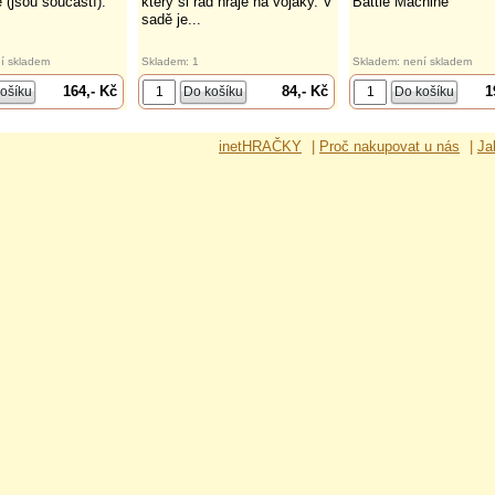
 (jsou součástí).
který si rád hraje na vojáky. V
Battle Machine
sadě je...
í skladem
Skladem: 1
Skladem: není skladem
164,- Kč
84,- Kč
1
inetHRAČKY
|
Proč nakupovat u nás
|
Ja