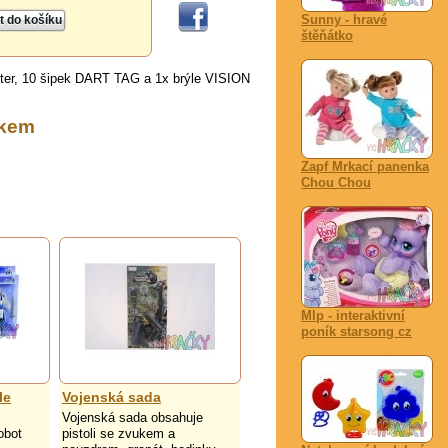
Sunny - hravé
štěňátko
ter, 10 šipek DART TAG a 1x brýle VISION
íkem
Zapf Mrkací panenka
Chou Chou
Mlp - interaktivní
poník starsong cz
le
Vojenská sada
Vojenská sada obsahuje
obot
pistoli se zvukem a