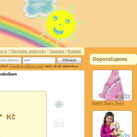
a to
|
Obchodní podmínky
|
Doprava
|
Kontakt
Doporučujeme
 účet?
Vytvořit jej můžete hned
, nebo až při objednávce.
asobníkem
Batoh Baby Born
-
Kč
0