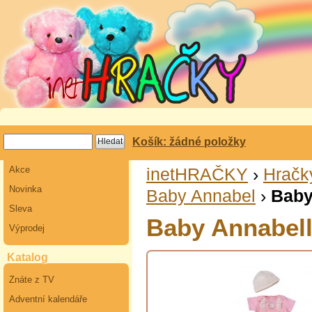
Košík: žádné položky
Akce
inetHRAČKY
›
Hračk
Novinka
Baby Annabel
›
Baby
Sleva
Baby Annabell
Výprodej
Katalog
Znáte z TV
Adventní kalendáře