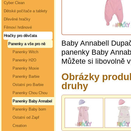
Cyber Clean
Dětské počítače a tablety
Dřevěné hračky
Filmoví hrdinové
Hračky pro děvčata
Baby Annabell Dupačk
Panenky a vše pro ně
panenky Baby Annabe
Panenky Witch
Můžete si libovolně v
Panenky H2O
Panenky Moxie
Obrázky produk
Panenky Barbie
druhy
Ostatní pro Barbie
Panenky Chou Chou
Panenky Baby Annabel
Panenky Baby born
Ostatní od Zapf
Creation