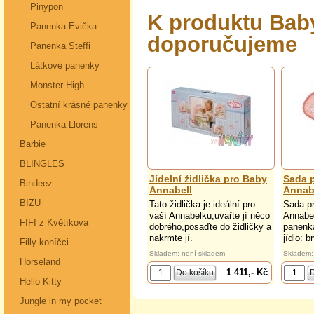
Pinypon
K produktu Baby
Panenka Evička
doporučujeme
Panenka Steffi
Látkové panenky
Monster High
Ostatní krásné panenky
Panenka Llorens
Barbie
BLINGLES
Jídelní židlička pro Baby
Sada p
Bindeez
Annabell
Annab
BIZU
Tato židlička je ideální pro
Sada pr
vaší Annabelku,uvařte jí něco
Annabel
FIFI z Květíkova
dobrého,posaďte do židličky a
panenka
nakrmte jí.
jídlo: b
Filly koníčci
Skladem: není skladem
Skladem:
Horseland
1 411,- Kč
Hello Kitty
Jungle in my pocket