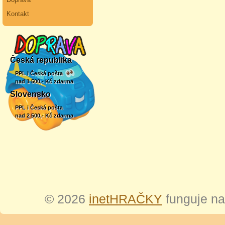
Kontakt
Česká republika
PPL i Česká pošta
nad 1 500,- Kč zdarma
Slovensko
PPL i Česká pošta
nad 2 500,- Kč zdarma
© 2026
inetHRAČKY
funguje n