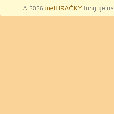
© 2026
inetHRAČKY
funguje n