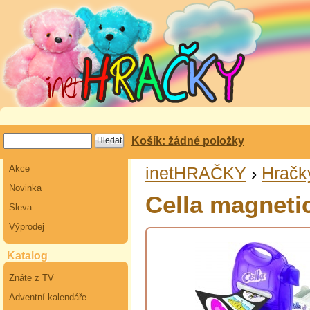
Košík: žádné položky
Akce
inetHRAČKY
›
Hračk
Novinka
Cella magneti
Sleva
Výprodej
Katalog
Znáte z TV
Adventní kalendáře