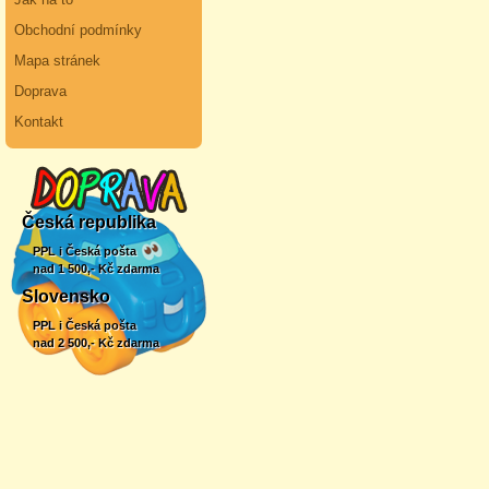
Obchodní podmínky
Mapa stránek
Doprava
Kontakt
Česká republika
PPL i Česká pošta
nad 1 500,- Kč zdarma
Slovensko
PPL i Česká pošta
nad 2 500,- Kč zdarma