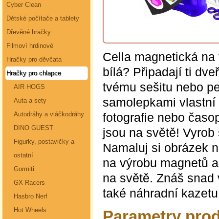
Cyber Clean
Dětské počítače a tablety
Dřevěné hračky
Filmoví hrdinové
Cella magnetická na 
Hračky pro děvčata
bílá? Připadají ti dv
Hračky pro chlapce
tvému sešitu nebo p
AIR HOGS
samolepkami vlastní v
Auta a sety
fotografie nebo čas
Autodráhy a vláčkodráhy
DINO GUEST
jsou na světě! Vyrob 
Figurky, postavičky a
Namaluj si obrázek ne
ostatní
na výrobu magnetů a 
Gormiti
na světě. Znáš snad 
GX Racers
také náhradní kazetu
Hasbro Nerf
Hot Wheels
Parametry prod