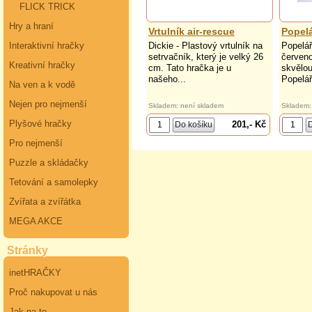
FLICK TRICK
Hry a hraní
Vrtulník air-rescue
Popelá
Dickie - Plastový vrtulník na
Popelář
Interaktivní hračky
setrvačník, který je velký 26
červeno
Kreativní hračky
cm. Tato hračka je u
skvělou
našeho...
Popelář
Na ven a k vodě
Nejen pro nejmenší
Skladem: není skladem
Skladem:
Plyšové hračky
201,- Kč
Pro nejmenší
Puzzle a skládačky
Tetování a samolepky
Zvířata a zvířátka
MEGA AKCE
Stránky
inetHRAČKY
Proč nakupovat u nás
Jak na to