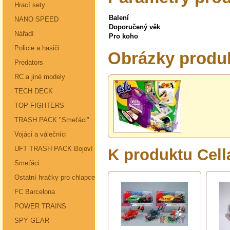
Hrací sety
Balení
NANO SPEED
Doporučený věk
Nářadí
Pro koho
Policie a hasiči
Obrázky produk
Predators
RC a jiné modely
TECH DECK
TOP FIGHTERS
TRASH PACK "Smeťáci"
Vojáci a válečníci
UFT TRASH PACK Bojoví
K produktu Cel
Smeťáci
Ostatní hračky pro chlapce
FC Barcelona
POWER TRAINS
SPY GEAR