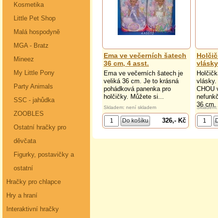
Kosmetika
Little Pet Shop
Malá hospodyně
MGA - Bratz
Ema ve večerních šatech
Holči
Mineez
36 cm, 4 asst.
vlásky
My Little Pony
Ema ve večerních šatech je
Holčič
veliká 36 cm. Je to krásná
vlásky
Party Animals
pohádková panenka pro
CHOU v
holčičky. Můžete si...
nefunkč
SSC - jahůdka
36 cm.
Skladem: není skladem
Skladem:
ZOOBLES
326,- Kč
Ostatní hračky pro
děvčata
Figurky, postavičky a
ostatní
Hračky pro chlapce
Hry a hraní
Interaktivní hračky