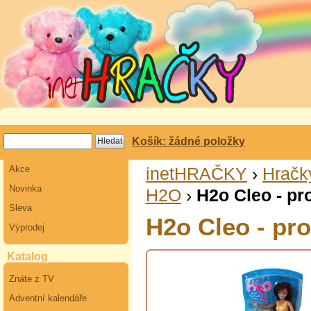
Košík: žádné položky
Akce
inetHRAČKY
›
Hračk
Novinka
H2O
›
H2o Cleo - p
Sleva
H2o Cleo - pr
Výprodej
Katalog
Znáte z TV
Adventní kalendáře