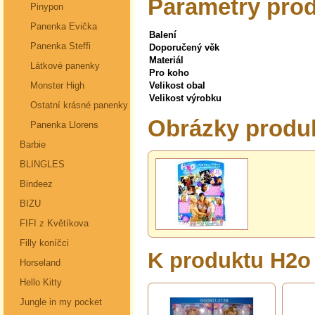
Parametry prod
Pinypon
Panenka Evička
Balení
Panenka Steffi
Doporučený věk
Materiál
Látkové panenky
Pro koho
Monster High
Velikost obal
Velikost výrobku
Ostatní krásné panenky
Obrázky produ
Panenka Llorens
Barbie
BLINGLES
Bindeez
BIZU
FIFI z Květíkova
Filly koníčci
K produktu H2o
Horseland
Hello Kitty
Jungle in my pocket