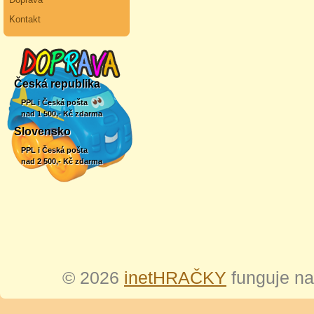
Kontakt
Česká republika
PPL i Česká pošta
nad 1 500,- Kč zdarma
Slovensko
PPL i Česká pošta
nad 2 500,- Kč zdarma
© 2026
inetHRAČKY
funguje n