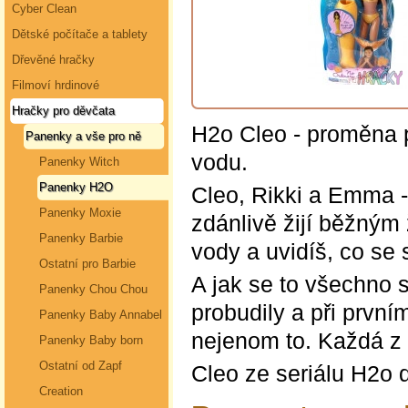
Cyber Clean
Dětské počítače a tablety
Dřevěné hračky
Filmoví hrdinové
Hračky pro děvčata
H2o Cleo - proměna 
Panenky a vše pro ně
vodu.
Panenky Witch
Panenky H2O
Cleo, Rikki a Emma -
Panenky Moxie
zdánlivě žijí běžným 
Panenky Barbie
vody a uvidíš, co se 
Ostatní pro Barbie
A jak se to všechno 
Panenky Chou Chou
probudily a při první
Panenky Baby Annabel
nejenom to. Každá z 
Panenky Baby born
Ostatní od Zapf
Cleo ze seriálu H2o d
Creation