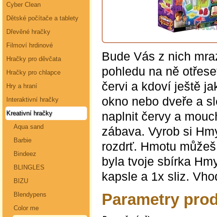
Cyber Clean
Dětské počítače a tablety
Dřevěné hračky
Filmoví hrdinové
Bude Vás z nich mraz
Hračky pro děvčata
pohledu na ně otřese
Hračky pro chlapce
červi a kdoví ještě 
Hry a hraní
okno nebo dveře a sl
Interaktivní hračky
naplnit červy a mouc
Kreativní hračky
Aqua sand
zábava. Vyrob si Hmy
Barbie
rozdrť. Hmotu můžeš 
Bindeez
byla tvoje sbírka Hm
BLINGLES
kapsle a 1x sliz. Vhod
BIZU
Parametry pro
Blendypens
Color me