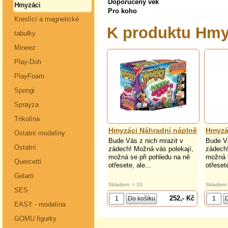
Doporučený věk
Hmyzáci
Pro koho
Kreslící a magnetické
K produktu Hmy
tabulky
Mineez
Play-Doh
PlayFoam
Spongi
Sprayza
Trikolína
Hmyzáci Náhradní náplně
Hmyzác
Ostatní modelíny
Bude Vás z nich mrazit v
Bude Vá
Ostatní
zádech! Možná vás polekají,
zádech!
možná se při pohledu na ně
možná s
Quercetti
otřesete, ale...
otřesete
Gelarti
Skladem: > 10
Skladem:
SES
252,- Kč
EASY - modelína
GOMU figurky