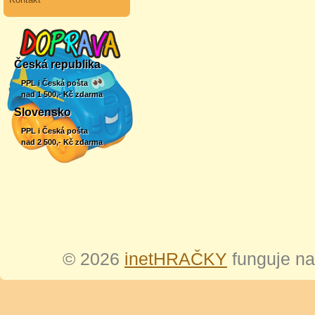
Česká republika
PPL i Česká pošta
nad 1 500,- Kč zdarma
Slovensko
PPL i Česká pošta
nad 2 500,- Kč zdarma
© 2026
inetHRAČKY
funguje n