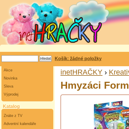
Košík: žádné položky
Akce
inetHRAČKY
›
Kreati
Novinka
Hmyzáci Form
Sleva
Výprodej
Katalog
Znáte z TV
Adventní kalendáře