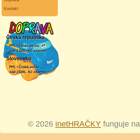
Kontakt
Česká republika
PPL i Česká pošta
nad 1 500,- Kč zdarma
Slovensko
PPL i Česká pošta
nad 2 500,- Kč zdarma
© 2026
inetHRAČKY
funguje n