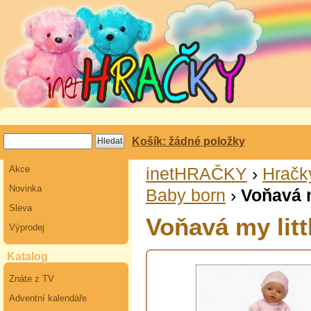
Košík: žádné položky
Akce
inetHRAČKY
›
Hračk
Novinka
Baby born
›
Voňavá m
Sleva
Voňavá my litt
Výprodej
Katalog
Znáte z TV
Adventní kalendáře