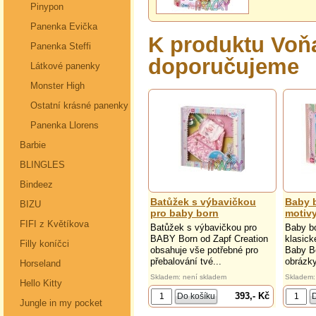
Pinypon
Panenka Evička
K produktu Voňa
Panenka Steffi
doporučujeme
Látkové panenky
Monster High
Ostatní krásné panenky
Panenka Llorens
Barbie
BLINGLES
Bindeez
Batůžek s výbavičkou
Baby b
BIZU
pro baby born
motiv
FIFI z Květíkova
Batůžek s výbavičkou pro
Baby bo
BABY Born od Zapf Creation
klasick
Filly koníčci
obsahuje vše potřebné pro
Baby Bo
přebalování tvé...
obrázky
Horseland
Skladem: není skladem
Skladem:
Hello Kitty
393,- Kč
Jungle in my pocket