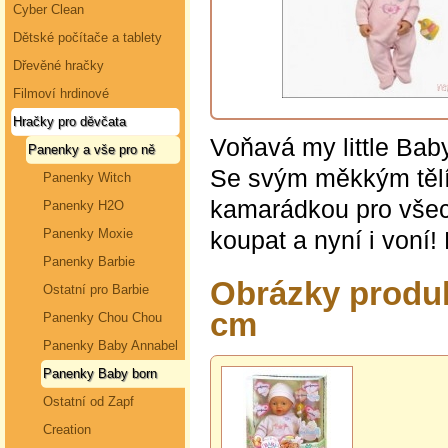
Cyber Clean
Dětské počítače a tablety
Dřevěné hračky
Filmoví hrdinové
Hračky pro děvčata
Voňavá my little Bab
Panenky a vše pro ně
Se svým měkkým tělí
Panenky Witch
kamarádkou pro všec
Panenky H2O
koupat a nyní i voní!
Panenky Moxie
Panenky Barbie
Obrázky produk
Ostatní pro Barbie
cm
Panenky Chou Chou
Panenky Baby Annabel
Panenky Baby born
Ostatní od Zapf
Creation